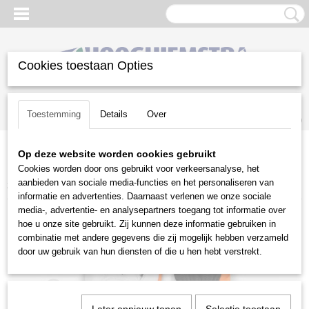
Cookies toestaan Opties
Inloggen
Registreren
UW WINKELWAGEN
Toestemming
Details
Over
Geen producten
(0)
Op deze website worden cookies gebruikt
Home
>
Snoeien en Zagen
>
Kettingzagen | toebehoren
>
Cookies worden door ons gebruikt voor verkeersanalyse, het
Handschoenen met snijprotectie
>
Husqvarna Functional met
aanbieden van sociale media-functies en het personaliseren van
zaagbescherming
informatie en advertenties. Daarnaast verlenen we onze sociale
media-, advertentie- en analysepartners toegang tot informatie over
hoe u onze site gebruikt. Zij kunnen deze informatie gebruiken in
combinatie met andere gegevens die zij mogelijk hebben verzameld
door uw gebruik van hun diensten of die u hen hebt verstrekt.