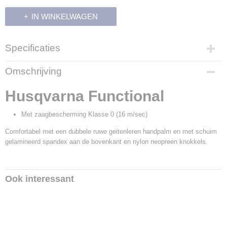
IN WINKELWAGEN
Specificaties
Productcode
Omschrijving
9912
Productcode leverancier
Husqvarna Functional
5996516-..
Met zaagbescherming Klasse 0 (16 m/sec)
Comfortabel met een dubbele ruwe geitenleren handpalm en met schuim
gelamineerd spandex aan de bovenkant en nylon neopreen knokkels.
Ook interessant