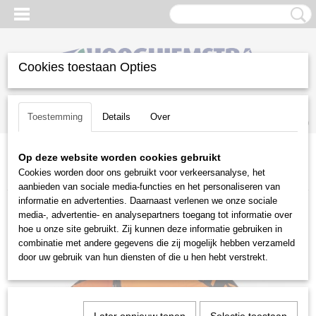
Cookies toestaan Opties
Inloggen
Registreren
UW WINKELWAGEN
Toestemming
Details
Over
Geen producten
(0)
Op deze website worden cookies gebruikt
Home
>
Snoeien en Zagen
>
Kettingzagen | toebehoren
>
Cookies worden door ons gebruikt voor verkeersanalyse, het
Bosbouwjacks
>
Stihl Jack Advance X-Vent
aanbieden van sociale media-functies en het personaliseren van
informatie en advertenties. Daarnaast verlenen we onze sociale
media-, advertentie- en analysepartners toegang tot informatie over
hoe u onze site gebruikt. Zij kunnen deze informatie gebruiken in
combinatie met andere gegevens die zij mogelijk hebben verzameld
door uw gebruik van hun diensten of die u hen hebt verstrekt.