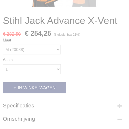
Stihl Jack Advance X-Vent
€ 254,25
€ 282,50
(inclusief btw 21%)
Maat
Aantal
IN WINKELWAGEN
Specificaties
Productcode
Omschrijving
20038
Productcode leverancier