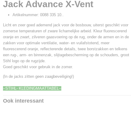
Jack Advance X-Vent
0088 335 10..
Artikelnummer: 0088 335 10..
Licht en zeer goed ademend jack voor de bosbouw, uiterst geschikt voor
zomerse temperaturen of zware lichamelijke arbeid. Kleur fluorescerend
oranje en zwart, zilveren gaasvoering op de rug, onder de armen en in de
zakken voor optimale ventilatie, water- en vuilafstotend, meer
fluorescerend oranje, reflecterende details, twee borstzakken en telkens
een rug-, arm- en binnenzak, slijtagebescherming op de schouders, groot
Stihl logo op de rugzijde.
Goed geschikt voor gebruik in de zomer.
(In de jacks zitten geen zaagbeveiliging!)
--STIHL- KLEDINGMAATTABEL--
Ook interessant