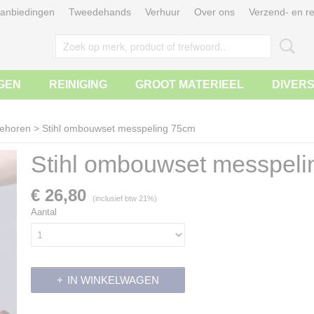
anbiedingen
Tweedehands
Verhuur
Over ons
Verzend- en re
GEN
REINIGING
GROOT MATERIEEL
DIVER
ehoren
>
Stihl ombouwset messpeling 75cm
Stihl ombouwset messpel
€ 26,80
(inclusief btw 21%)
Aantal
IN WINKELWAGEN