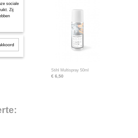
nze sociale
ikt. Zij
hebben
akkoord
Stihl Multispray 50ml
€ 6,50
rte: