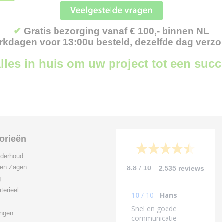
✔
Gratis bezorging vanaf € 100,- binnen NL
kdagen voor 13:00u besteld, dezelfde dag verz
lles in huis om uw project tot een suc
orieën
derhoud
/
 en Zagen
8.8
10
2.535 reviews
g
terieel
10
/
10
Hans
Snel en goede
ingen
communicatie