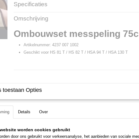
Specificaties
Productcode
16028
Omschrijving
Productcode leverancier
4237 007 1002
Ombouwset messpeling 75
Artikelnummer: 4237 007 1002
Geschikt voor HS 81 T / HS 82 T / HSA 94 T / HSA 130 T
 toestaan Opties
mming
Details
Over
website worden cookies gebruikt
rden door ons gebruikt voor verkeersanalyse, het aanbieden van sociale med