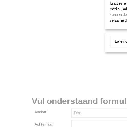
functies e
media-, ad
kunnen dez
verzameld 
Later 
Vul onderstaand formulie
Aanhef
Achternaam