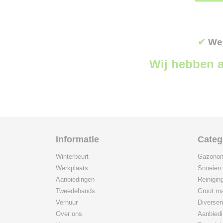
✔
Wer
Wij hebben a
Informatie
Categ
Winterbeurt
Gazonon
Werkplaats
Snoeien
Aanbiedingen
Reinigin
Tweedehands
Groot ma
Verhuur
Diversen
Over ons
Aanbied