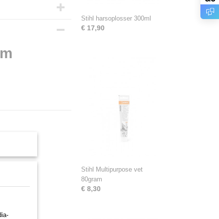
Stihl harsoplosser 300ml
€ 17,90
cm
Stihl Multipurpose vet
80gram
€ 8,30
ia-