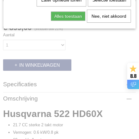
Later opnieuw tonen
Selectie toestaan
Husqvarna 522 HD60X
Alles toestaan
Nee, niet akkoord
€ 899,00
(inclusief btw 21%)
Aantal
IN WINKELWAGEN
8.8
Specificaties
Productcode
Omschrijving
9676587-01
EAN code
Husqvarna 522 HD60X
739173633193
Productcode leverancier
21.7 CC sterke 2 takt motor
9676587-01
Vermogen: 0.6 kW/0.8 pk