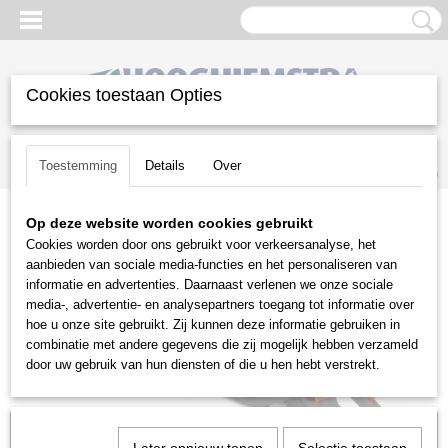
Cookies toestaan Opties
Inloggen
Registreren
UW WINKELWAGEN
Toestemming
Details
Over
Geen producten
(0)
Op deze website worden cookies gebruikt
Home
>
Snoeien en Zagen
>
Heggenscharen
>
Husqvarna
>
Cookies worden door ons gebruikt voor verkeersanalyse, het
Benzine heggenscharen
>
Husqvarna 522 HD60X
aanbieden van sociale media-functies en het personaliseren van
informatie en advertenties. Daarnaast verlenen we onze sociale
media-, advertentie- en analysepartners toegang tot informatie over
hoe u onze site gebruikt. Zij kunnen deze informatie gebruiken in
combinatie met andere gegevens die zij mogelijk hebben verzameld
door uw gebruik van hun diensten of die u hen hebt verstrekt.
Voorraad: 0