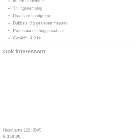
60 cm bladlengte
Trillingsdemping
Draaibare handgreep
Dubbelzijdig geslepen messen
Professionele heggenschaar
Gewicht: 4.9 kg
Ook interessant
Husqvarna 122 HD45
€ 359,00