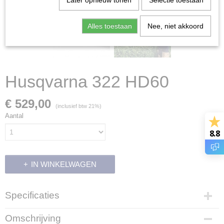
Later opnieuw tonen
Selectie toestaan
Alles toestaan
Nee, niet akkoord
Husqvarna 322 HD60
€ 529,00
(inclusief btw 21%)
Aantal
8.8
IN WINKELWAGEN
Specificaties
Productcode
Omschrijving
700442