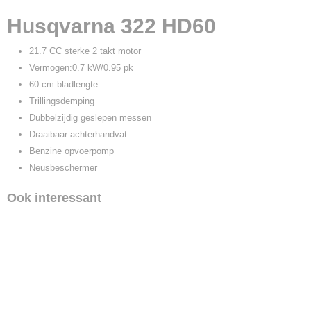
Productcode leverancier
Husqvarna 322 HD60
9676589-02
21.7 CC sterke 2 takt motor
Vermogen:0.7 kW/0.95 pk
60 cm bladlengte
Trillingsdemping
Dubbelzijdig geslepen messen
Draaibaar achterhandvat
Benzine opvoerpomp
Neusbeschermer
Ook interessant