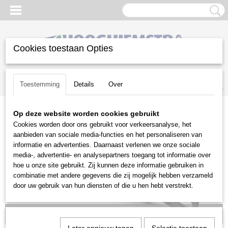
Cookies toestaan Opties
Inloggen
Registreren
UW WINKELWAGEN
Toestemming
Details
Over
Geen producten
(0)
Op deze website worden cookies gebruikt
Home
>
Snoeien en Zagen
>
Heggenscharen
>
Husqvarna
>
Cookies worden door ons gebruikt voor verkeersanalyse, het
Benzine heggenscharen
>
Husqvarna 322 HD60
aanbieden van sociale media-functies en het personaliseren van
informatie en advertenties. Daarnaast verlenen we onze sociale
media-, advertentie- en analysepartners toegang tot informatie over
hoe u onze site gebruikt. Zij kunnen deze informatie gebruiken in
combinatie met andere gegevens die zij mogelijk hebben verzameld
door uw gebruik van hun diensten of die u hen hebt verstrekt.
Voorraad: 0