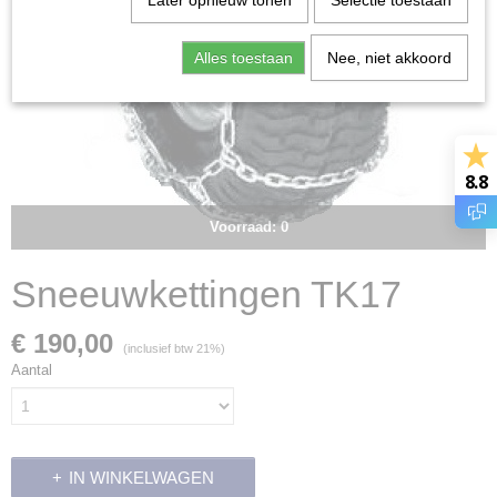
Later opnieuw tonen
Selectie toestaan
Alles toestaan
Nee, niet akkoord
8.8
Voorraad: 0
Sneeuwkettingen TK17
€ 190,00
(inclusief btw 21%)
Aantal
IN WINKELWAGEN