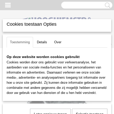
Cookies toestaan Opties
Inloggen
Registreren
UW WINKELWAGEN
Toestemming
Details
Over
Geen producten
(0)
Op deze website worden cookies gebruikt
Home
>
Reiniging
>
Veegmachines
>
Tielburger
>
Tielburger
Cookies worden door ons gebruikt voor verkeersanalyse, het
toebehoren
>
Sneeuwkettingen TK17
aanbieden van sociale media-functies en het personaliseren van
informatie en advertenties. Daarnaast verlenen we onze sociale
media-, advertentie- en analysepartners toegang tot informatie over
hoe u onze site gebruikt. Zij kunnen deze informatie gebruiken in
combinatie met andere gegevens die zij mogelijk hebben verzameld
door uw gebruik van hun diensten of die u hen hebt verstrekt.