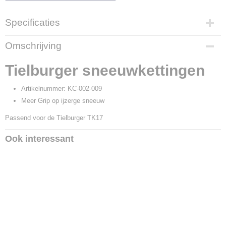
Specificaties
Productcode
Omschrijving
KC-002-009
Productcode leverancier
Tielburger sneeuwkettingen
KC-002-009
Artikelnummer: KC-002-009
Meer Grip op ijzerge sneeuw
Passend voor de Tielburger TK17
Ook interessant