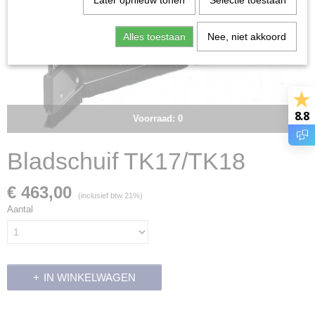
Later opnieuw tonen
Selectie toestaan
Alles toestaan
Nee, niet akkoord
8.8
Voorraad: 0
Bladschuif TK17/TK18
€ 463,00
(inclusief btw 21%)
Aantal
IN WINKELWAGEN