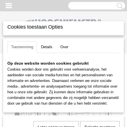
Cookies toestaan Opties
Inloggen
Registreren
UW WINKELWAGEN
Toestemming
Details
Over
Geen producten
(0)
Op deze website worden cookies gebruikt
Home
>
Reiniging
>
Veegmachines
>
Tielburger
>
Tielburger
Cookies worden door ons gebruikt voor verkeersanalyse, het
toebehoren
>
Bladschuif TK17/TK18
aanbieden van sociale media-functies en het personaliseren van
informatie en advertenties. Daarnaast verlenen we onze sociale
media-, advertentie- en analysepartners toegang tot informatie over
hoe u onze site gebruikt. Zij kunnen deze informatie gebruiken in
combinatie met andere gegevens die zij mogelijk hebben verzameld
door uw gebruik van hun diensten of die u hen hebt verstrekt.