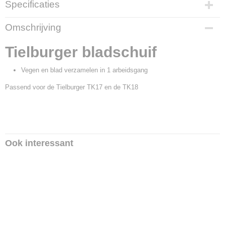
Specificaties
Productcode
Omschrijving
AE-004-035TS
Productcode leverancier
Tielburger bladschuif
AE-004-035TS
Vegen en blad verzamelen in 1 arbeidsgang
Passend voor de Tielburger TK17 en de TK18
Ook interessant