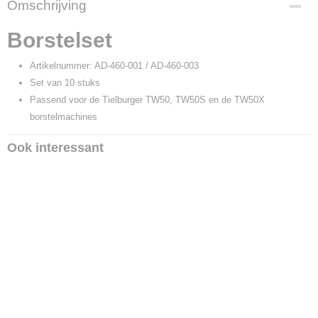
Omschrijving
16593
Productcode leverancier
Borstelset
AD-460-001
Artikelnummer: AD-460-001 / AD-460-003
Set van 10 stuks
Passend voor de Tielburger TW50, TW50S en de TW50X
borstelmachines
Ook interessant