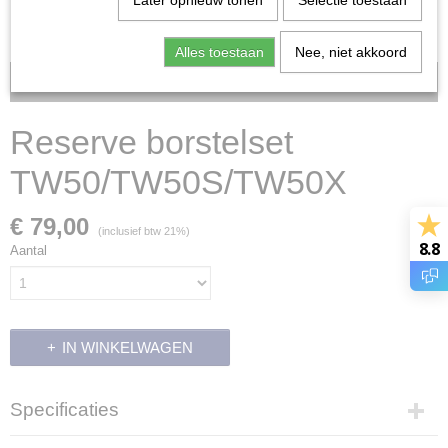
Later opnieuw tonen
Selectie toestaan
Alles toestaan
Nee, niet akkoord
Voorraad: 11
Reserve borstelset
TW50/TW50S/TW50X
€ 79,00
(inclusief btw 21%)
8.8
Aantal
IN WINKELWAGEN
Specificaties
Productcode