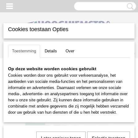
Cookies toestaan Opties
Inloggen
Registreren
UW WINKELWAGEN
Toestemming
Details
Over
Geen producten
(0)
Op deze website worden cookies gebruikt
Home
>
Reiniging
>
Onkruidbestrijding
>
Tielburger
>
Reserve
Cookies worden door ons gebruikt voor verkeersanalyse, het
borstelset TW50/TW50S/TW50X
aanbieden van sociale media-functies en het personaliseren van
informatie en advertenties. Daarnaast verlenen we onze sociale
media-, advertentie- en analysepartners toegang tot informatie over
hoe u onze site gebruikt. Zij kunnen deze informatie gebruiken in
combinatie met andere gegevens die zij mogelijk hebben verzameld
door uw gebruik van hun diensten of die u hen hebt verstrekt.