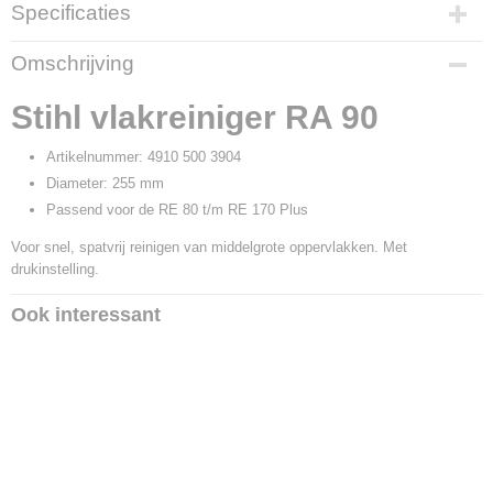
Specificaties
Productcode
Omschrijving
19127
Productcode leverancier
Stihl vlakreiniger RA 90
4910 500 3904
Artikelnummer: 4910 500 3904
Diameter: 255 mm
Passend voor de RE 80 t/m RE 170 Plus
Voor snel, spatvrij reinigen van middelgrote oppervlakken. Met
drukinstelling.
Ook interessant