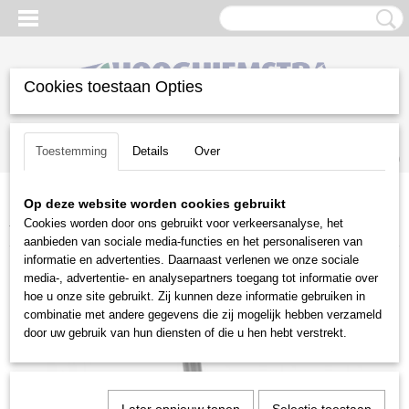
Cookies toestaan Opties
Inloggen
Registreren
UW WINKELWAGEN
Toestemming
Details
Over
Geen producten
(0)
Op deze website worden cookies gebruikt
Home
>
Reiniging
>
Hogedrukreinigers
>
Toebehoren
>
Stihl
Cookies worden door ons gebruikt voor verkeersanalyse, het
toebehoren
>
Stihl vlakreiniger RA 90
aanbieden van sociale media-functies en het personaliseren van
informatie en advertenties. Daarnaast verlenen we onze sociale
media-, advertentie- en analysepartners toegang tot informatie over
hoe u onze site gebruikt. Zij kunnen deze informatie gebruiken in
combinatie met andere gegevens die zij mogelijk hebben verzameld
door uw gebruik van hun diensten of die u hen hebt verstrekt.