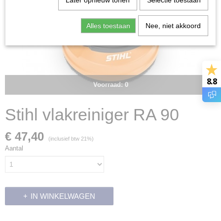
Later opnieuw tonen
Selectie toestaan
Alles toestaan
Nee, niet akkoord
8.8
Voorraad: 0
Stihl vlakreiniger RA 90
€ 47,40
(inclusief btw 21%)
Aantal
IN WINKELWAGEN