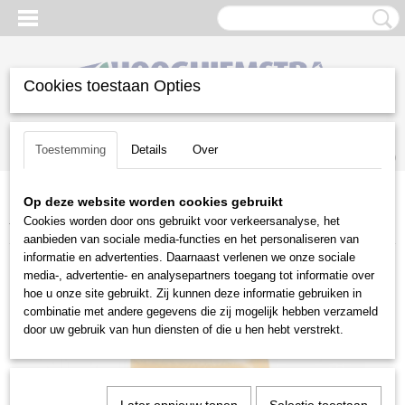
Cookies toestaan Opties
Inloggen
Registreren
UW WINKELWAGEN
Toestemming
Details
Over
Geen producten
(0)
Op deze website worden cookies gebruikt
Home
>
Reiniging
>
Hogedrukreinigers
>
Toebehoren
>
Stihl
Cookies worden door ons gebruikt voor verkeersanalyse, het
toebehoren
>
Stihl universele reiniger CP 200
aanbieden van sociale media-functies en het personaliseren van
informatie en advertenties. Daarnaast verlenen we onze sociale
media-, advertentie- en analysepartners toegang tot informatie over
hoe u onze site gebruikt. Zij kunnen deze informatie gebruiken in
combinatie met andere gegevens die zij mogelijk hebben verzameld
door uw gebruik van hun diensten of die u hen hebt verstrekt.