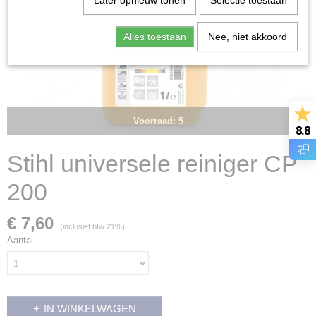
Later opnieuw tonen
Selectie toestaan
Alles toestaan
Nee, niet akkoord
Voorraad: 5
8.8
Stihl universele reiniger CP
200
€ 7,60
(inclusief btw 21%)
Aantal
IN WINKELWAGEN