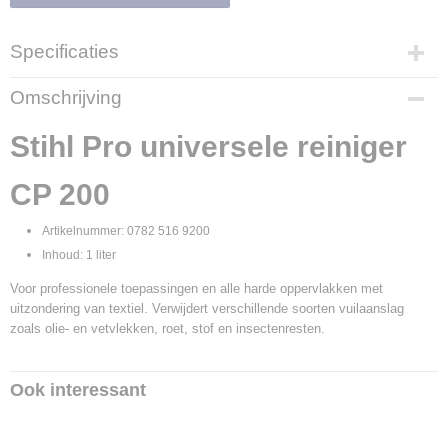
Specificaties
Productcode
Omschrijving
8875
Productcode leverancier
Stihl Pro universele reiniger
0782 516 9200
CP 200
Artikelnummer: 0782 516 9200
Inhoud: 1 liter
Voor professionele toepassingen en alle harde oppervlakken met
uitzondering van textiel. Verwijdert verschillende soorten vuilaanslag
zoals olie- en vetvlekken, roet, stof en insectenresten.
Ook interessant