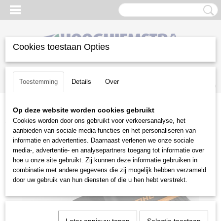
Cookies toestaan Opties
Inloggen
Registreren
UW WINKELWAGEN
Toestemming
Details
Over
Geen producten
(0)
Op deze website worden cookies gebruikt
Home
>
Reiniging
>
Hogedrukreinigers
>
Toebehoren
>
Stihl
Cookies worden door ons gebruikt voor verkeersanalyse, het
toebehoren
>
Stihl wasborstel
aanbieden van sociale media-functies en het personaliseren van
informatie en advertenties. Daarnaast verlenen we onze sociale
media-, advertentie- en analysepartners toegang tot informatie over
hoe u onze site gebruikt. Zij kunnen deze informatie gebruiken in
combinatie met andere gegevens die zij mogelijk hebben verzameld
door uw gebruik van hun diensten of die u hen hebt verstrekt.