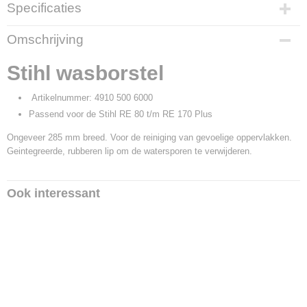
Specificaties
Productcode
Omschrijving
8872
Productcode leverancier
Stihl wasborstel
4910 500 6000
Artikelnummer: 4910 500 6000
Passend voor de Stihl RE 80 t/m RE 170 Plus
Ongeveer 285 mm breed. Voor de reiniging van gevoelige oppervlakken.
Geintegreerde, rubberen lip om de watersporen te verwijderen.
Ook interessant