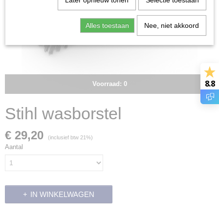
Later opnieuw tonen
Selectie toestaan
Alles toestaan
Nee, niet akkoord
8.8
Voorraad: 0
Stihl wasborstel
€ 29,20
(inclusief btw 21%)
Aantal
IN WINKELWAGEN