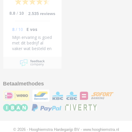
/
8.8
10
2.535 reviews
8
/
10
E vos
Mijn ervaring is goed
met dit bedrijf al
vaker wat besteld en
altijd alles naar wens
Betaalmethodes
© 2026 - Hooghiemstra Hardegarijp BV - www.hooghiemstra.nl