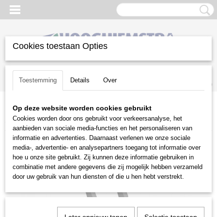
Cookies toestaan Opties
Inloggen
Registreren
UW WINKELWAGEN
Toestemming
Details
Over
Geen producten
(0)
Op deze website worden cookies gebruikt
Home
>
Reiniging
>
Hogedrukreinigers
>
Stihl hogedrukreinigers
>
Cookies worden door ons gebruikt voor verkeersanalyse, het
Stihl RE 90
aanbieden van sociale media-functies en het personaliseren van
informatie en advertenties. Daarnaast verlenen we onze sociale
media-, advertentie- en analysepartners toegang tot informatie over
hoe u onze site gebruikt. Zij kunnen deze informatie gebruiken in
combinatie met andere gegevens die zij mogelijk hebben verzameld
door uw gebruik van hun diensten of die u hen hebt verstrekt.