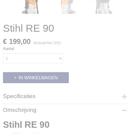
Stihl RE 90
€ 199,00
(inclusief btw 21%)
Aantal
IN WINKELWAGEN
Specificaties
Productcode
Omschrijving
700262
Productcode leverancier
Stihl RE 90
RE02 011 4540