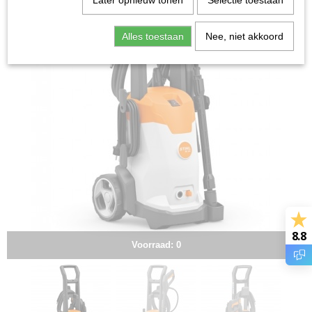
Later opnieuw tonen
Selectie toestaan
Alles toestaan
Nee, niet akkoord
8.8
Voorraad: 0