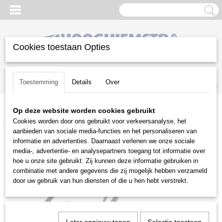
Cookies toestaan Opties
Inloggen
Registreren
UW WINKELWAGEN
Toestemming
Details
Over
Geen producten
(0)
Op deze website worden cookies gebruikt
Home
>
Reiniging
>
Hogedrukreinigers
>
Kranzle
Cookies worden door ons gebruikt voor verkeersanalyse, het
hogedrukreinigers
>
Kranzle Therm RP 1000
aanbieden van sociale media-functies en het personaliseren van
informatie en advertenties. Daarnaast verlenen we onze sociale
media-, advertentie- en analysepartners toegang tot informatie over
hoe u onze site gebruikt. Zij kunnen deze informatie gebruiken in
combinatie met andere gegevens die zij mogelijk hebben verzameld
door uw gebruik van hun diensten of die u hen hebt verstrekt.