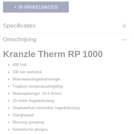
IN WINKELWAGEN
Specificaties
Productcode leverancier
Omschrijving
63821.2
Kranzle Therm RP 1000
400 Volt
200 bar werkdruk
Warmwaterhogedrukreiniger
Traploze temperatuurregeling
Wateropbrengst: 16.6 ltr/min
20 meter hogedrukslang
Staalweefsel versterkte hogedrukslang
Slanghaspel
Messing pompkop
Keramische plunjers