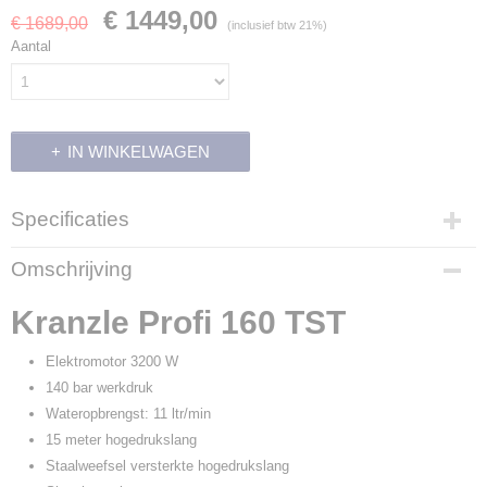
€ 1449,00
€ 1689,00
(inclusief btw 21%)
Aantal
IN WINKELWAGEN
Specificaties
Productcode
Omschrijving
700345
Productcode leverancier
Kranzle Profi 160 TST
606000
Elektromotor 3200 W
140 bar werkdruk
Wateropbrengst: 11 ltr/min
15 meter hogedrukslang
Staalweefsel versterkte hogedrukslang