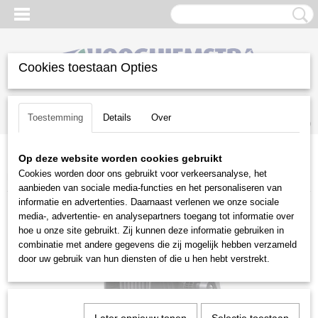
Cookies toestaan Opties
Inloggen
Registreren
UW WINKELWAGEN
Toestemming
Details
Over
Geen producten
(0)
Op deze website worden cookies gebruikt
Home
>
Reiniging
>
Hogedrukreinigers
>
Kranzle
Cookies worden door ons gebruikt voor verkeersanalyse, het
hogedrukreinigers
>
Kranzle Profi 160 TST
aanbieden van sociale media-functies en het personaliseren van
informatie en advertenties. Daarnaast verlenen we onze sociale
media-, advertentie- en analysepartners toegang tot informatie over
hoe u onze site gebruikt. Zij kunnen deze informatie gebruiken in
combinatie met andere gegevens die zij mogelijk hebben verzameld
door uw gebruik van hun diensten of die u hen hebt verstrekt.