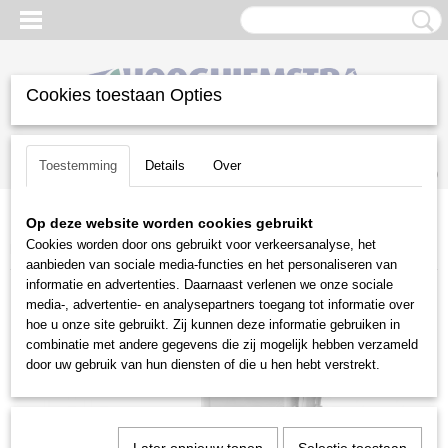
Cookies toestaan Opties
Inloggen
Registreren
UW WINKELWAGEN
Toestemming
Details
Over
Geen producten
(0)
Op deze website worden cookies gebruikt
Home
>
Reiniging
>
Hogedrukreinigers
>
Husqvarna
Cookies worden door ons gebruikt voor verkeersanalyse, het
hogedrukreinigers
>
Husqvarna PW 480
aanbieden van sociale media-functies en het personaliseren van
informatie en advertenties. Daarnaast verlenen we onze sociale
media-, advertentie- en analysepartners toegang tot informatie over
hoe u onze site gebruikt. Zij kunnen deze informatie gebruiken in
combinatie met andere gegevens die zij mogelijk hebben verzameld
door uw gebruik van hun diensten of die u hen hebt verstrekt.