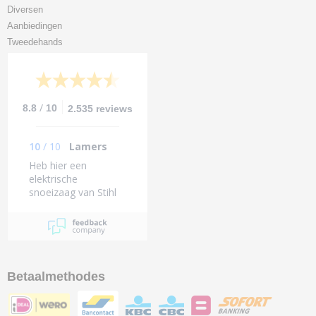
Diversen
Aanbiedingen
Tweedehands
/
8.8
10
2.535 reviews
10
/
10
Lamers
Heb hier een
elektrische
snoeizaag van Stihl
gekocht, en dat voor
een prijs waar ik
elders geen accu en
lader bij kreeg.
Betaalmethodes