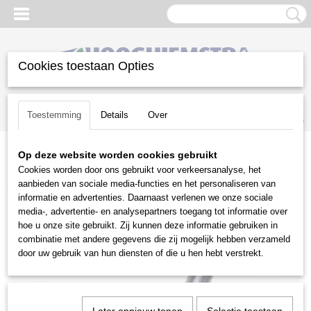
Cookies toestaan Opties
Inloggen
Registreren
UW WINKELWAGEN
Toestemming
Details
Over
Geen producten
(0)
Op deze website worden cookies gebruikt
Home
>
Reiniging
>
Alleszuigers
>
Stihl
>
Handbuis SE 61 - SE 61
Cookies worden door ons gebruikt voor verkeersanalyse, het
E
aanbieden van sociale media-functies en het personaliseren van
informatie en advertenties. Daarnaast verlenen we onze sociale
media-, advertentie- en analysepartners toegang tot informatie over
hoe u onze site gebruikt. Zij kunnen deze informatie gebruiken in
combinatie met andere gegevens die zij mogelijk hebben verzameld
door uw gebruik van hun diensten of die u hen hebt verstrekt.