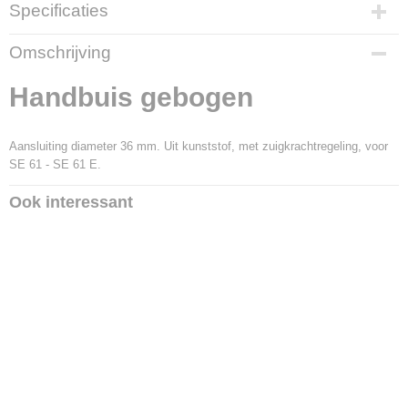
Specificaties
Productcode
Omschrijving
30793
Productcode leverancier
Handbuis gebogen
4901 502 3015
Aansluiting diameter 36 mm. Uit kunststof, met zuigkrachtregeling, voor
SE 61 - SE 61 E.
Ook interessant