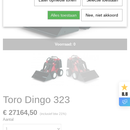
Later opnieuw tonen
Selectie toestaan
Alles toestaan
Nee, niet akkoord
Voorraad: 0
8.8
Toro Dingo 323
€ 27164,50
(inclusief btw 21%)
Aantal