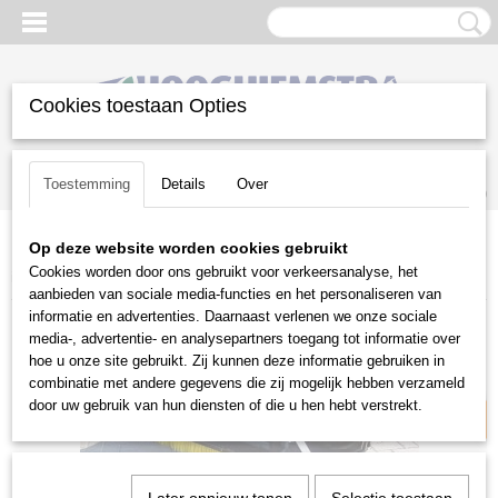
Cookies toestaan Opties
Inloggen
Registreren
UW WINKELWAGEN
Toestemming
Details
Over
Geen producten
(0)
Op deze website worden cookies gebruikt
Home
>
Groot materieel
>
Knikladers
>
Aanbouwdelen
>
GiANT
Cookies worden door ons gebruikt voor verkeersanalyse, het
inveegborstel
aanbieden van sociale media-functies en het personaliseren van
informatie en advertenties. Daarnaast verlenen we onze sociale
media-, advertentie- en analysepartners toegang tot informatie over
Excl. btw
hoe u onze site gebruikt. Zij kunnen deze informatie gebruiken in
combinatie met andere gegevens die zij mogelijk hebben verzameld
door uw gebruik van hun diensten of die u hen hebt verstrekt.