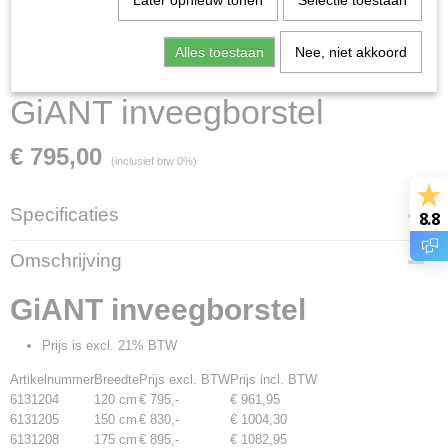
Later opnieuw tonen
Selectie toestaan
Alles toestaan
Nee, niet akkoord
GiANT inveegborstel
€ 795,00
(inclusief btw 0%)
Specificaties
8.8
Productcode
Omschrijving
6131205
GiANT inveegborstel
Prijs is excl. 21% BTW
Artikelnummer
Breedte
Prijs excl. BTW
Prijs incl. BTW
6131204
120 cm
€ 795,-
€ 961,95
6131205
150 cm
€ 830,-
€ 1004,30
6131208
175 cm
€ 895,-
€ 1082,95