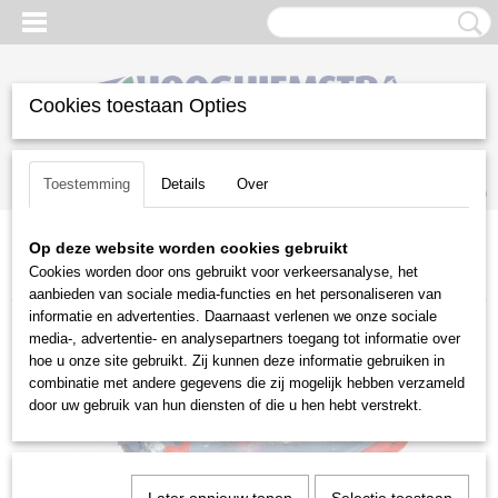
Cookies toestaan Opties
Inloggen
Registreren
UW WINKELWAGEN
Toestemming
Details
Over
Geen producten
(0)
Op deze website worden cookies gebruikt
Home
>
Groot materieel
>
Aanbouwwerktuigen
>
Weidebeloters
>
Cookies worden door ons gebruikt voor verkeersanalyse, het
HSM-agri BLG 200
aanbieden van sociale media-functies en het personaliseren van
informatie en advertenties. Daarnaast verlenen we onze sociale
media-, advertentie- en analysepartners toegang tot informatie over
hoe u onze site gebruikt. Zij kunnen deze informatie gebruiken in
combinatie met andere gegevens die zij mogelijk hebben verzameld
door uw gebruik van hun diensten of die u hen hebt verstrekt.