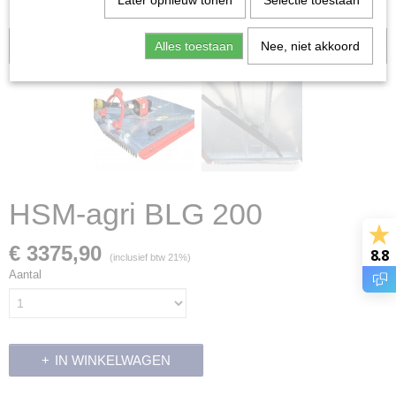
Later opnieuw tonen
Selectie toestaan
Alles toestaan
Voorraad: 0
Nee, niet akkoord
HSM-agri BLG 200
€ 3375,90
8.8
(inclusief btw 21%)
Aantal
IN WINKELWAGEN