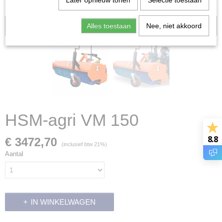
Later opnieuw tonen
Selectie toestaan
Alles toestaan
Voorraad: 0
Nee, niet akkoord
HSM-agri VM 150
8.8
€ 3472,70
(inclusief btw 21%)
Aantal
IN WINKELWAGEN