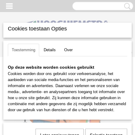
Cookies toestaan Opties
Inloggen
Registreren
UW WINKELWAGEN
Toestemming
Details
Over
Geen producten
(0)
Op deze website worden cookies gebruikt
Home
>
Groot materieel
>
Aanbouwwerktuigen
>
Vegers
>
HSM-
Cookies worden door ons gebruikt voor verkeersanalyse, het
agri VM 150
aanbieden van sociale media-functies en het personaliseren van
informatie en advertenties. Daarnaast verlenen we onze sociale
media-, advertentie- en analysepartners toegang tot informatie over
hoe u onze site gebruikt. Zij kunnen deze informatie gebruiken in
combinatie met andere gegevens die zij mogelijk hebben verzameld
door uw gebruik van hun diensten of die u hen hebt verstrekt.