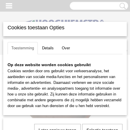
Cookies toestaan Opties
Inloggen
Registreren
UW WINKELWAGEN
Toestemming
Details
Over
Geen producten
(0)
Op deze website worden cookies gebruikt
Home
>
Groot materieel
>
Aanbouwwerktuigen
>
Strooiers
>
HSM-
Cookies worden door ons gebruikt voor verkeersanalyse, het
agri TS 250
aanbieden van sociale media-functies en het personaliseren van
informatie en advertenties. Daarnaast verlenen we onze sociale
media-, advertentie- en analysepartners toegang tot informatie over
hoe u onze site gebruikt. Zij kunnen deze informatie gebruiken in
combinatie met andere gegevens die zij mogelijk hebben verzameld
door uw gebruik van hun diensten of die u hen hebt verstrekt.