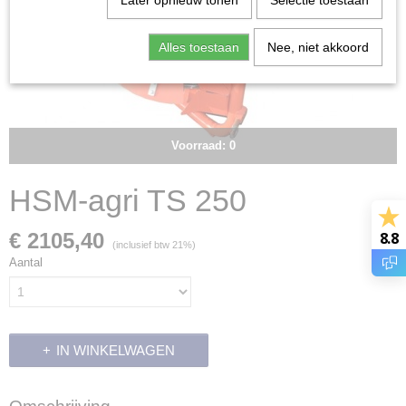
Later opnieuw tonen
Selectie toestaan
Alles toestaan
Nee, niet akkoord
Voorraad: 0
HSM-agri TS 250
8.8
€ 2105,40
(inclusief btw 21%)
Aantal
IN WINKELWAGEN