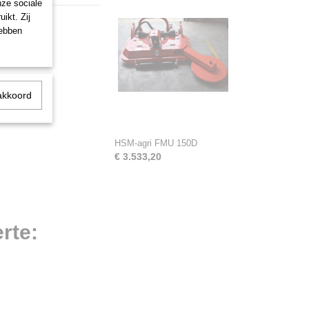
nze sociale
ikt. Zij
hebben
akkoord
HSM-agri FMU 150D
€ 3.533,20
rte: