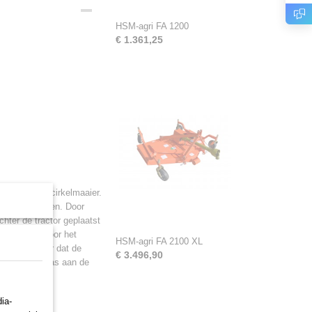
HSM-agri FA 1200
€ 1.361,25
 normale FA cirkelmaaier.
grote tractoren. Door
hter de tractor geplaatst
instelbaar door het
HSM-agri FA 2100 XL
org dit ervoor dat de
€ 3.496,90
k wordt het gras aan de
ia-