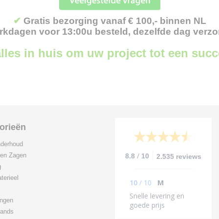
✔
Gratis bezorging vanaf € 100,- binnen NL
kdagen voor 13:00u besteld, dezelfde dag verz
lles in huis om uw project tot een suc
orieën
derhoud
/
 en Zagen
8.8
10
2.535 reviews
g
terieel
10
/
10
M
Snelle levering en
ingen
goede prijs
ands