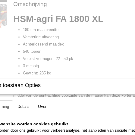
Omschrijving
HSM-agri FA 1800 XL
180 cm maaibreedte
Versterkte uitvoering
Achterlossend maaidek
540 toeren
Vereist vermogen: 22 - 50 pk
3 messig
Gewicht: 235 kg
HSM-agri FA 1800 XL cirkelmaaier is een zwaardere uitvoering van de
 toestaan Opties
Deze is uiterst geschikt voor het gebruik achter de compact en middel
middel van de punt-achtige voorzijde van de maaier kan deze korter ac
worden. De maaier is voorzien van 3 maaimesen en de maaihoogte is 
mming
Details
Over
verstellen van de 4 loopwielen. Doordat Looprol aan de voorzijde zit, z
maaier niet blijft haken in de grond en zo geen sporen achterlaat. Oo
achterzijde uitgeworpen.
website worden cookies gebruikt
Wordt compleet met aftakas geleverd.
rden door ons gebruikt voor verkeersanalyse, het aanbieden van sociale med