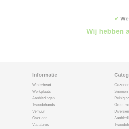
✔
Wer
Wij hebben a
Informatie
Categ
Winterbeurt
Gazonon
Werkplaats
Snoeien
Aanbiedingen
Reinigin
Tweedehands
Groot ma
Verhuur
Diversen
Over ons
Aanbied
Vacatures
Tweedeh