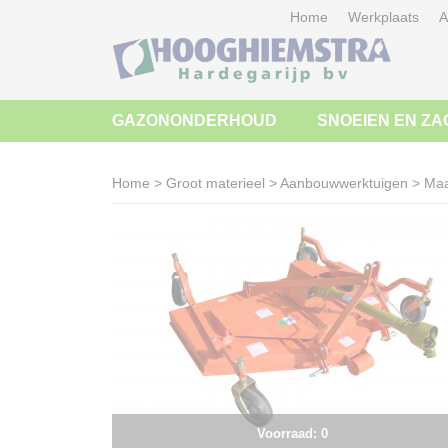
Home
Werkplaats
A
GAZONONDERHOUD
SNOEIEN EN ZA
Home
>
Groot materieel
>
Aanbouwwerktuigen
>
Maa
Voorraad: 0