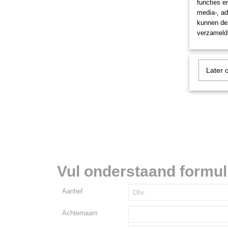
functies e
media-, ad
kunnen dez
verzameld 
Later 
Vul onderstaand formulie
Aanhef
Achternaam