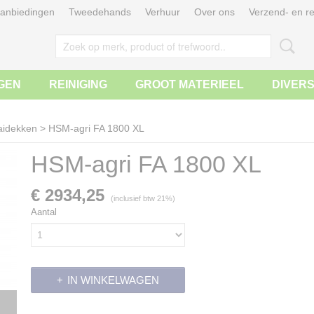
anbiedingen
Tweedehands
Verhuur
Over ons
Verzend- en re
GEN
REINIGING
GROOT MATERIEEL
DIVER
idekken
>
HSM-agri FA 1800 XL
HSM-agri FA 1800 XL
€ 2934,25
(inclusief btw 21%)
Aantal
IN WINKELWAGEN