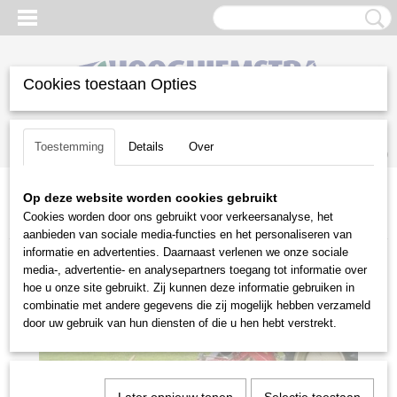
Cookies toestaan Opties
Inloggen
Registreren
UW WINKELWAGEN
Toestemming
Details
Over
Geen producten
(0)
Op deze website worden cookies gebruikt
Home
>
Groot materieel
>
Aanbouwwerktuigen
>
Balkmaaiers
>
Cookies worden door ons gebruikt voor verkeersanalyse, het
HSM balkmaaier 1,35 mtr
aanbieden van sociale media-functies en het personaliseren van
informatie en advertenties. Daarnaast verlenen we onze sociale
media-, advertentie- en analysepartners toegang tot informatie over
hoe u onze site gebruikt. Zij kunnen deze informatie gebruiken in
combinatie met andere gegevens die zij mogelijk hebben verzameld
door uw gebruik van hun diensten of die u hen hebt verstrekt.