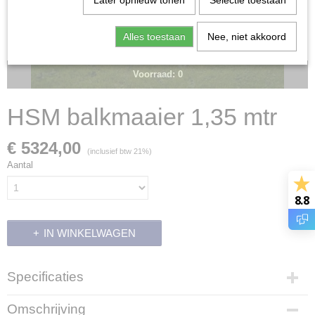
Later opnieuw tonen
Selectie toestaan
Alles toestaan
Nee, niet akkoord
Voorraad: 0
HSM balkmaaier 1,35 mtr
€ 5324,00
(inclusief btw 21%)
Aantal
8.8
IN WINKELWAGEN
Specificaties
Productcode leverancier
Omschrijving