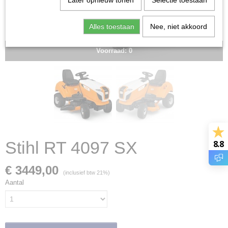
Later opnieuw tonen
Selectie toestaan
Alles toestaan
Nee, niet akkoord
Voorraad: 0
Stihl RT 4097 SX
8.8
€ 3449,00
(inclusief btw 21%)
Aantal