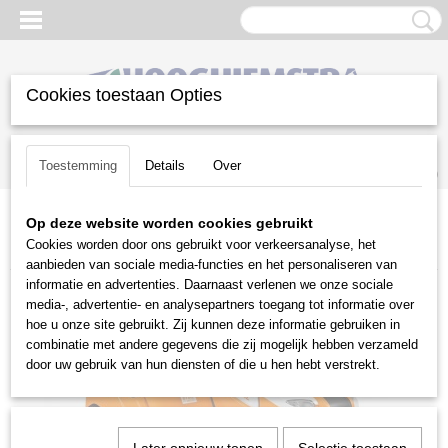
Cookies toestaan Opties
Inloggen
Registreren
UW WINKELWAGEN
Toestemming
Details
Over
Geen producten
(0)
Op deze website worden cookies gebruikt
Home
>
Gazononderhoud
>
Zitmaaiers
>
Zijuitwerp
>
Stihl
>
Stihl
Cookies worden door ons gebruikt voor verkeersanalyse, het
RT 4097 SX
aanbieden van sociale media-functies en het personaliseren van
informatie en advertenties. Daarnaast verlenen we onze sociale
media-, advertentie- en analysepartners toegang tot informatie over
hoe u onze site gebruikt. Zij kunnen deze informatie gebruiken in
combinatie met andere gegevens die zij mogelijk hebben verzameld
door uw gebruik van hun diensten of die u hen hebt verstrekt.