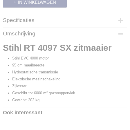
IN WINKELWAGEN
Specificaties
Productcode
Omschrijving
700340
EAN code
Stihl RT 4097 SX zitmaaier
886661779116
Productcode leverancier
Stihl EVC 4000 motor
6165 200 0012
95 cm maaibreedte
Hydrostatische transmissie
Elektrische mesinschakeling
Zijlosser
Geschikt tot 6000 m² gazonoppervlak
Gewicht: 202 kg
Ook interessant