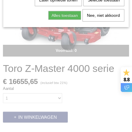
Later opnieuw tonen
Selectie toestaan
Alles toestaan
Nee, niet akkoord
Voorraad: 0
Toro Z-Master 4000 serie
8.8
€ 16655,65
(inclusief btw 21%)
Aantal
IN WINKELWAGEN