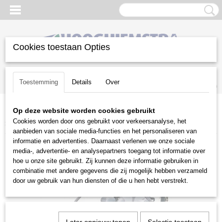
Cookies toestaan Opties
Inloggen
Registreren
UW WINKELWAGEN
Toestemming
Details
Over
Geen producten
(0)
Op deze website worden cookies gebruikt
Home
>
Gazononderhoud
>
Zitmaaiers
>
Zero-turn maaiers
>
Toro
Cookies worden door ons gebruikt voor verkeersanalyse, het
>
Toro Z-Master 4000 serie
aanbieden van sociale media-functies en het personaliseren van
informatie en advertenties. Daarnaast verlenen we onze sociale
media-, advertentie- en analysepartners toegang tot informatie over
hoe u onze site gebruikt. Zij kunnen deze informatie gebruiken in
combinatie met andere gegevens die zij mogelijk hebben verzameld
door uw gebruik van hun diensten of die u hen hebt verstrekt.