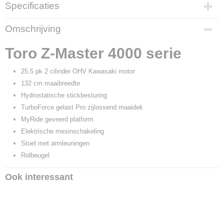
Specificaties
Productcode
Omschrijving
74053TE
Productcode leverancier
Toro Z-Master 4000 serie
74053TE
25.5 pk 2 cilinder OHV Kawasaki motor
132 cm maaibreedte
Hydrostatische stickbesturing
TurboForce gelast Pro zijlossend maaidek
MyRide geveerd platform
Elektrische mesinschakeling
Stoel met armleuningen
Rolbeugel
Ook interessant