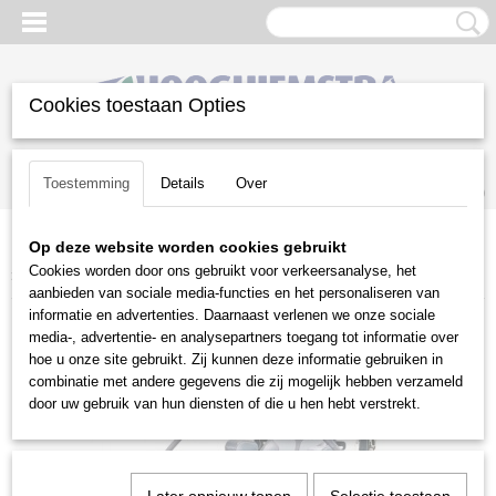
Cookies toestaan Opties
Inloggen
Registreren
UW WINKELWAGEN
Toestemming
Details
Over
Geen producten
(0)
Op deze website worden cookies gebruikt
Home
>
Gazononderhoud
>
Zitmaaiers
>
Zero-turn maaiers
>
Toro
Cookies worden door ons gebruikt voor verkeersanalyse, het
>
Toro Z-Master 4000 serie
aanbieden van sociale media-functies en het personaliseren van
informatie en advertenties. Daarnaast verlenen we onze sociale
media-, advertentie- en analysepartners toegang tot informatie over
hoe u onze site gebruikt. Zij kunnen deze informatie gebruiken in
combinatie met andere gegevens die zij mogelijk hebben verzameld
door uw gebruik van hun diensten of die u hen hebt verstrekt.