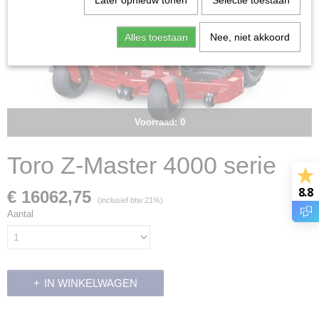
Later opnieuw tonen
Selectie toestaan
Alles toestaan
Nee, niet akkoord
Voorraad: 0
Toro Z-Master 4000 serie
8.8
€ 16062,75
(inclusief btw 21%)
Aantal
IN WINKELWAGEN