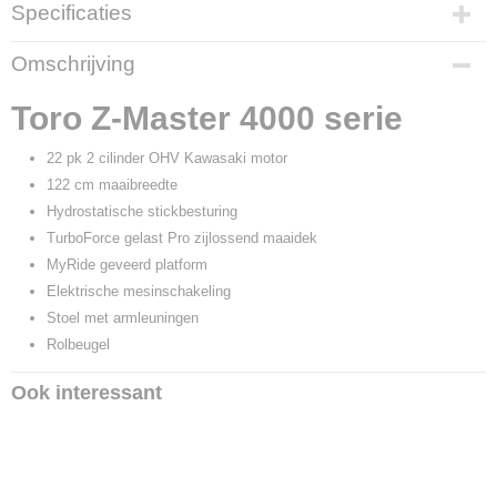
Specificaties
Productcode
Omschrijving
74048TE
Productcode leverancier
Toro Z-Master 4000 serie
74048TE
22 pk 2 cilinder OHV Kawasaki motor
122 cm maaibreedte
Hydrostatische stickbesturing
TurboForce gelast Pro zijlossend maaidek
MyRide geveerd platform
Elektrische mesinschakeling
Stoel met armleuningen
Rolbeugel
Ook interessant