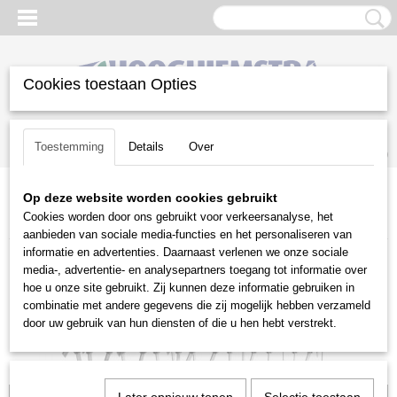
Cookies toestaan Opties
Inloggen
Registreren
UW WINKELWAGEN
Toestemming
Details
Over
Geen producten
(0)
Op deze website worden cookies gebruikt
Home
>
Gazononderhoud
>
Zitmaaiers
>
Toebehoren zitmaaiers
>
Cookies worden door ons gebruikt voor verkeersanalyse, het
Husqvarna
>
Verticuteeras 300 serie
aanbieden van sociale media-functies en het personaliseren van
informatie en advertenties. Daarnaast verlenen we onze sociale
media-, advertentie- en analysepartners toegang tot informatie over
hoe u onze site gebruikt. Zij kunnen deze informatie gebruiken in
combinatie met andere gegevens die zij mogelijk hebben verzameld
door uw gebruik van hun diensten of die u hen hebt verstrekt.