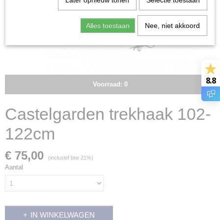
Later opnieuw tonen
Selectie toestaan
Alles toestaan
Nee, niet akkoord
8.8
Voorraad: 0
Castelgarden trekhaak 102-
122cm
€ 75,00
(inclusief btw 21%)
Aantal
IN WINKELWAGEN