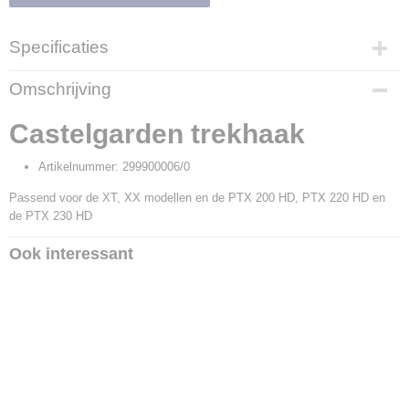
Specificaties
Productcode
Omschrijving
10660
Productcode leverancier
Castelgarden trekhaak
299900006/0
Artikelnummer: 299900006/0
Passend voor de XT, XX modellen en de PTX 200 HD, PTX 220 HD en
de PTX 230 HD
Ook interessant