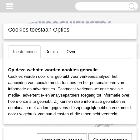
Cookies toestaan Opties
Inloggen
Registreren
UW WINKELWAGEN
Toestemming
Details
Over
Geen producten
(0)
Op deze website worden cookies gebruikt
Home
>
Gazononderhoud
>
Zitmaaiers
>
Toebehoren zitmaaiers
>
Cookies worden door ons gebruikt voor verkeersanalyse, het
Castelgarden
>
Castelgarden trekhaak 102-122cm
aanbieden van sociale media-functies en het personaliseren van
informatie en advertenties. Daarnaast verlenen we onze sociale
media-, advertentie- en analysepartners toegang tot informatie over
hoe u onze site gebruikt. Zij kunnen deze informatie gebruiken in
combinatie met andere gegevens die zij mogelijk hebben verzameld
door uw gebruik van hun diensten of die u hen hebt verstrekt.