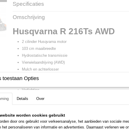
Specificaties
Productcode
700142
Omschrijving
Productcode leverancier
9708414-01
Husqvarna R 216Ts AWD
2 cilinder Husqvarna motor
103 cm maaibreedte
Hydrostatische transmissie
Vierwielaandrijving (AWD)
Mulch en achterlosser
Maaidek in servicepositie te kantelen
 toestaan Opties
Achterasbesturing
Verlichting
mming
Details
Over
website worden cookies gebruikt
rden door ons gebruikt voor verkeersanalyse, het aanbieden van sociale med
n het personaliseren van informatie en advertenties. Daarnaast verlenen we o