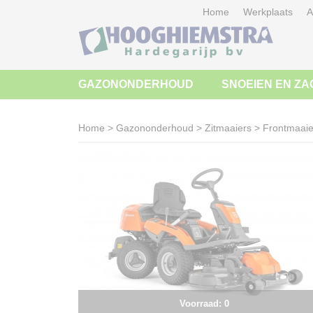
Home
Werkplaats
A
GAZONONDERHOUD
SNOEIEN EN ZA
Home
>
Gazononderhoud
>
Zitmaaiers
>
Frontmaaie
Voorraad: 0