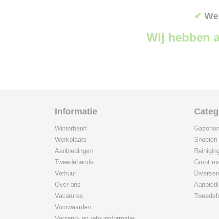
✔
Wer
Wij hebben a
Informatie
Categ
Winterbeurt
Gazonon
Werkplaats
Snoeien
Aanbiedingen
Reinigin
Tweedehands
Groot ma
Verhuur
Diversen
Over ons
Aanbied
Vacatures
Tweedeh
Voorwaarden
Verzend- en retourinformatie