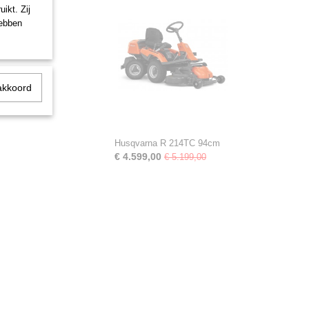
ikt. Zij
hebben
akkoord
Husqvarna R 214TC 94cm
€ 4.599,00
€ 5.199,00