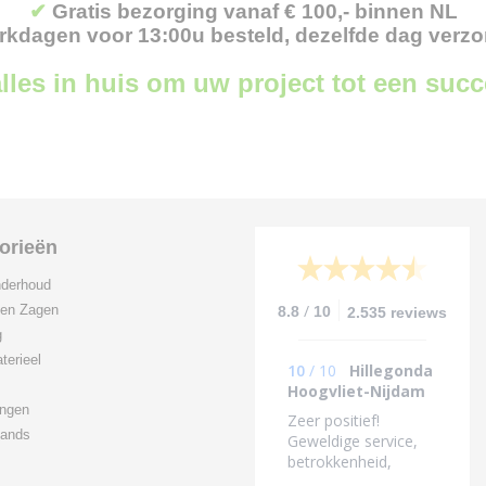
✔
Gratis bezorging vanaf € 100,- binnen NL
kdagen voor 13:00u besteld, dezelfde dag verz
lles in huis om uw project tot een suc
orieën
derhoud
/
 en Zagen
8.8
10
2.535 reviews
g
terieel
10
/
10
Hillegonda
Hoogvliet-Nijdam
ingen
Zeer positief!
ands
Geweldige service,
betrokkenheid,
bijzonder vriendelijke