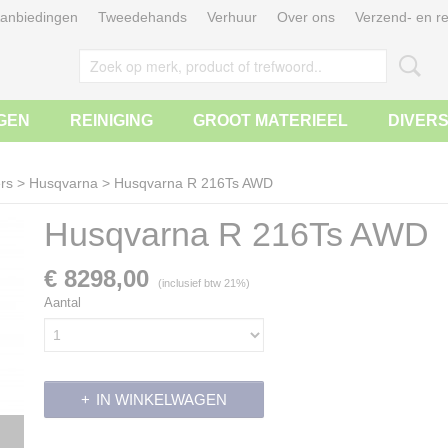
anbiedingen
Tweedehands
Verhuur
Over ons
Verzend- en re
GEN
REINIGING
GROOT MATERIEEL
DIVER
rs
>
Husqvarna
>
Husqvarna R 216Ts AWD
Husqvarna R 216Ts AWD
€ 8298,00
(inclusief btw 21%)
Aantal
IN WINKELWAGEN