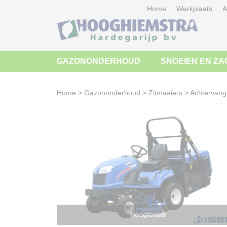
Home
Werkplaats
A
GAZONONDERHOUD
SNOEIEN EN ZA
Home
>
Gazononderhoud
>
Zitmaaiers
>
Achtervang
Hooglosser