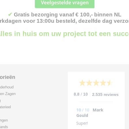
✔
Gratis bezorging vanaf € 100,- binnen NL
kdagen voor 13:00u besteld, dezelfde dag verz
lles in huis om uw project tot een suc
orieën
derhoud
/
 en Zagen
8.8
10
2.535 reviews
g
terieel
10
/
10
Mark
Gould
ingen
Super!
ands