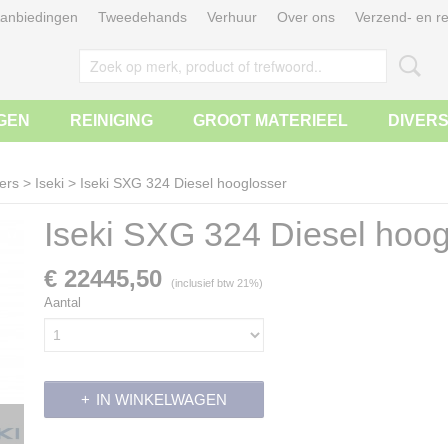
anbiedingen
Tweedehands
Verhuur
Over ons
Verzend- en re
GEN
REINIGING
GROOT MATERIEEL
DIVER
ers
>
Iseki
>
Iseki SXG 324 Diesel hooglosser
Iseki SXG 324 Diesel hoog
€ 22445,50
(inclusief btw 21%)
Aantal
IN WINKELWAGEN