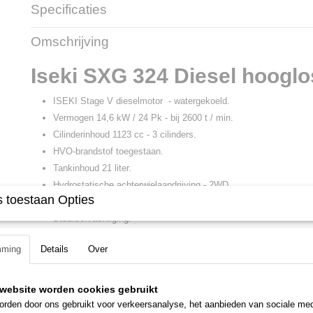
Specificaties
Productcode leverancier
SXG 323
Omschrijving
Iseki SXG 324 Diesel hooglo
ISEKI Stage V dieselmotor - watergekoeld.
Vermogen 14,6 kW / 24 Pk - bij 2600 t / min.
Cilinderinhoud 1123 cc - 3 cilinders.
HVO-brandstof toegestaan.
Tankinhoud 21 liter.
Hydrostatische achterwielaandrijving - 2WD.
 toestaan Opties
Portaalassen en differentieelblokkering.
Stuurbekrachtiging.
Plooibare veilgheidsbeugel.
mming
Details
Over
Cirkelmaaier 122 cm met achteruitworp.
Maaier met 2 tegen elkaar in draaiende messen.
Maaihoogte regelbaar in 6 posities (25-115 mm.).
website worden cookies gebruikt
Breed uitwerpkanaal zonder turbine.
rden door ons gebruikt voor verkeersanalyse, het aanbieden van sociale med