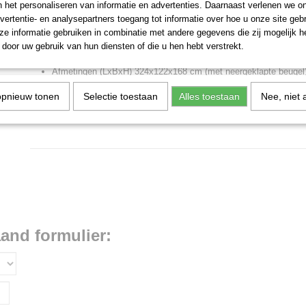
n het personaliseren van informatie en advertenties. Daarnaast verlenen we o
Snelheid vooruit van 0 tot 16,6 km / u.
vertentie- en analysepartners toegang tot informatie over hoe u onze site gebru
Snelheid achteruit van 0 tot 10 km / u.
e informatie gebruiken in combinatie met andere gegevens die zij mogelijk 
Banden vooraan 16,6.50-8.
door uw gebruik van hun diensten of die u hen hebt verstrekt.
Banden achteraan 23x10.50-12.
Afmetingen (LxBxH) 324x122x168 cm (met neergeklapte beugel)
Gewicht (machine + maaier + bak laaglos ) 742 kg.
opnieuw tonen
Selectie toestaan
Alles toestaan
Nee, niet 
aand formulier: