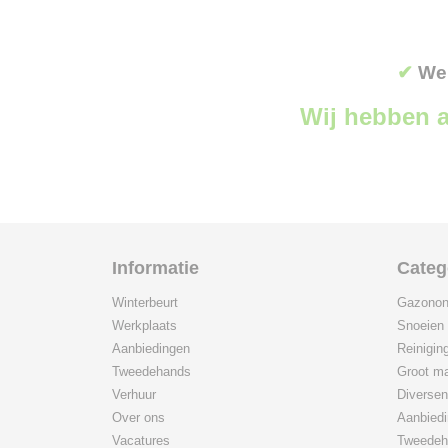
✔
Wer
Wij hebben a
Informatie
Categ
Winterbeurt
Gazonon
Werkplaats
Snoeien
Aanbiedingen
Reinigin
Tweedehands
Groot ma
Verhuur
Diversen
Over ons
Aanbied
Vacatures
Tweedeh