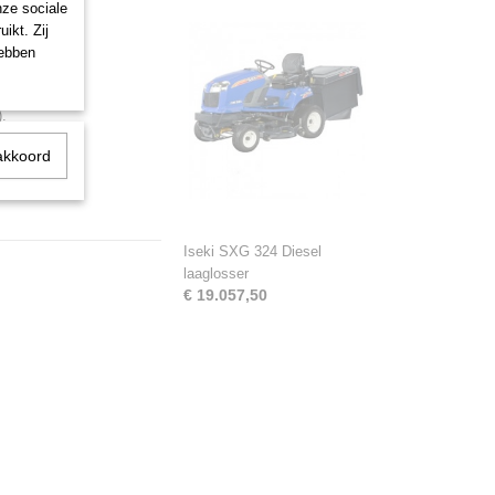
nze sociale
ikt. Zij
hebben
.
akkoord
Iseki SXG 324 Diesel
laaglosser
€ 19.057,50