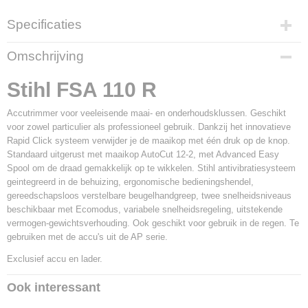
Specificaties
Productcode
Omschrijving
700144
Productcode leverancier
Stihl FSA 110 R
FA07 011 5720
Accutrimmer voor veeleisende maai- en onderhoudsklussen. Geschikt
voor zowel particulier als professioneel gebruik. Dankzij het innovatieve
Rapid Click systeem verwijder je de maaikop met één druk op de knop.
Standaard uitgerust met maaikop AutoCut 12-2, met Advanced Easy
Spool om de draad gemakkelijk op te wikkelen. Stihl antivibratiesysteem
geintegreerd in de behuizing, ergonomische bedieningshendel,
gereedschapsloos verstelbare beugelhandgreep, twee snelheidsniveaus
beschikbaar met Ecomodus, variabele snelheidsregeling, uitstekende
vermogen-gewichtsverhouding. Ook geschikt voor gebruik in de regen. Te
gebruiken met de accu's uit de AP serie.
Exclusief accu en lader.
Ook interessant