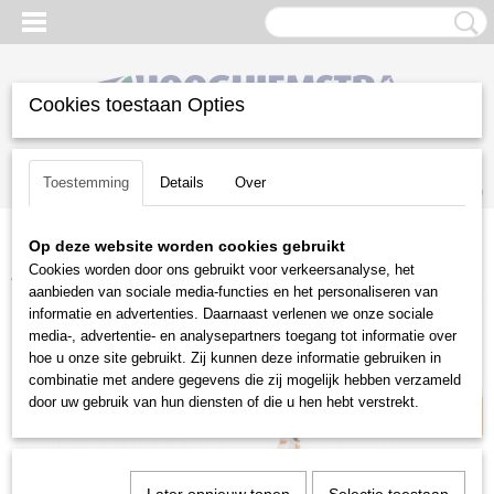
Cookies toestaan Opties
Inloggen
Registreren
UW WINKELWAGEN
Toestemming
Details
Over
Geen producten
(0)
Op deze website worden cookies gebruikt
Home
>
Gazononderhoud
>
Stihl accu programma
>
Cookies worden door ons gebruikt voor verkeersanalyse, het
Accutrimmers/-bosmaaiers
>
Stihl FSA 110 R accutrimmer
aanbieden van sociale media-functies en het personaliseren van
informatie en advertenties. Daarnaast verlenen we onze sociale
AP-Systeem
media-, advertentie- en analysepartners toegang tot informatie over
hoe u onze site gebruikt. Zij kunnen deze informatie gebruiken in
combinatie met andere gegevens die zij mogelijk hebben verzameld
door uw gebruik van hun diensten of die u hen hebt verstrekt.