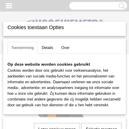
Cookies toestaan Opties
Inloggen
Registreren
UW WINKELWAGEN
Toestemming
Details
Over
Geen producten
(0)
Op deze website worden cookies gebruikt
Home
>
Gazononderhoud
>
Stihl accu programma
>
Accu's
>
Stihl
Cookies worden door ons gebruikt voor verkeersanalyse, het
AS 2 accu
aanbieden van sociale media-functies en het personaliseren van
informatie en advertenties. Daarnaast verlenen we onze sociale
media-, advertentie- en analysepartners toegang tot informatie over
hoe u onze site gebruikt. Zij kunnen deze informatie gebruiken in
combinatie met andere gegevens die zij mogelijk hebben verzameld
door uw gebruik van hun diensten of die u hen hebt verstrekt.