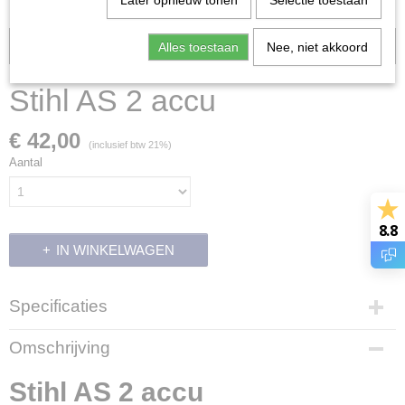
Later opnieuw tonen
Selectie toestaan
Voorraad: 1
Alles toestaan
Nee, niet akkoord
Stihl AS 2 accu
€ 42,00
(inclusief btw 21%)
Aantal
8.8
IN WINKELWAGEN
Specificaties
Productcode
Omschrijving
8882
Productcode leverancier
Stihl AS 2 accu
EA02 400 6500