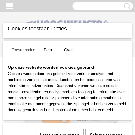
Cookies toestaan Opties
Inloggen
Registreren
UW WINKELWAGEN
Toestemming
Details
Over
Geen producten
(0)
Op deze website worden cookies gebruikt
Home
>
Gazononderhoud
>
Stihl accu programma
>
Cookies worden door ons gebruikt voor verkeersanalyse, het
Accukettingzagen
>
Stihl MSA 161 T
aanbieden van sociale media-functies en het personaliseren van
informatie en advertenties. Daarnaast verlenen we onze sociale
AP-Systeem
media-, advertentie- en analysepartners toegang tot informatie over
hoe u onze site gebruikt. Zij kunnen deze informatie gebruiken in
combinatie met andere gegevens die zij mogelijk hebben verzameld
door uw gebruik van hun diensten of die u hen hebt verstrekt.
Voorraad: 0