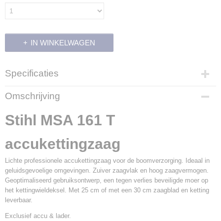
IN WINKELWAGEN
Specificaties
Productcode
Omschrijving
700078
Productcode leverancier
Stihl MSA 161 T
1252 200 0044
accukettingzaag
Lichte professionele accukettingzaag voor de boomverzorging. Ideaal in
geluidsgevoelige omgevingen. Zuiver zaagvlak en hoog zaagvermogen.
Geoptimaliseerd gebruiksontwerp, een tegen verlies beveiligde moer op
het kettingwieldeksel. Met 25 cm of met een 30 cm zaagblad en ketting
leverbaar.
Exclusief accu & lader.