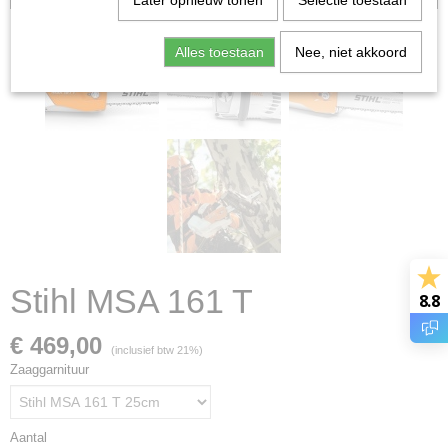
Later opnieuw tonen
Selectie toestaan
Alles toestaan
Nee, niet akkoord
Stihl MSA 161 T
8.8
€ 469,00
(inclusief btw 21%)
Zaaggarnituur
Aantal