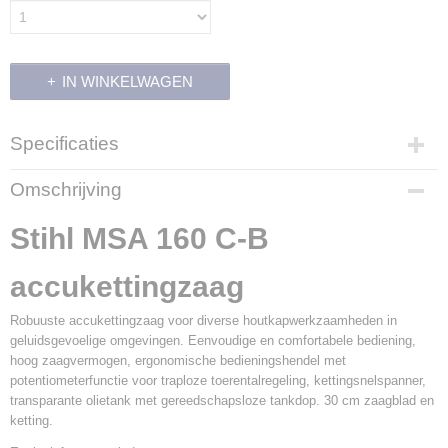
IN WINKELWAGEN
Specificaties
Productcode
Omschrijving
700151
Productcode leverancier
Stihl MSA 160 C-B
MA03 200 0004
accukettingzaag
Robuuste accukettingzaag voor diverse houtkapwerkzaamheden in
geluidsgevoelige omgevingen. Eenvoudige en comfortabele bediening,
hoog zaagvermogen, ergonomische bedieningshendel met
potentiometerfunctie voor traploze toerentalregeling, kettingsnelspanner,
transparante olietank met gereedschapsloze tankdop. 30 cm zaagblad en
ketting.