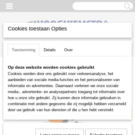
Cookies toestaan Opties
Inloggen
Registreren
UW WINKELWAGEN
Toestemming
Details
Over
Geen producten
(0)
Op deze website worden cookies gebruikt
Home
>
Gazononderhoud
>
Stihl accu programma
>
Cookies worden door ons gebruikt voor verkeersanalyse, het
Accukettingzagen
>
Stihl MSA 160 C-B
aanbieden van sociale media-functies en het personaliseren van
informatie en advertenties. Daarnaast verlenen we onze sociale
AP-Systeem
media-, advertentie- en analysepartners toegang tot informatie over
hoe u onze site gebruikt. Zij kunnen deze informatie gebruiken in
combinatie met andere gegevens die zij mogelijk hebben verzameld
door uw gebruik van hun diensten of die u hen hebt verstrekt.