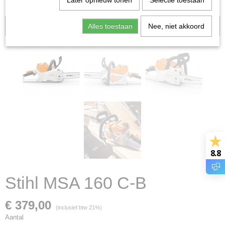
Later opnieuw tonen
Selectie toestaan
Alles toestaan
Voorraad: 0
Nee, niet akkoord
8.8
Stihl MSA 160 C-B
€ 379,00
(inclusief btw 21%)
Aantal