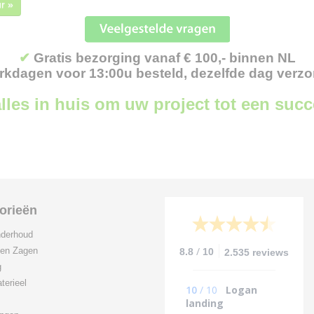
r »
✔
Gratis bezorging vanaf € 100,- binnen NL
kdagen voor 13:00u besteld, dezelfde dag verz
lles in huis om uw project tot een suc
orieën
derhoud
/
 en Zagen
8.8
10
2.535 reviews
g
terieel
10
/
10
Logan
landing