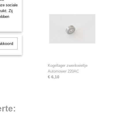
nze sociale
ikt. Zij
hebben
akkoord
Kogellager zwenkwieltje
Automower 220AC
€ 6,10
rte: