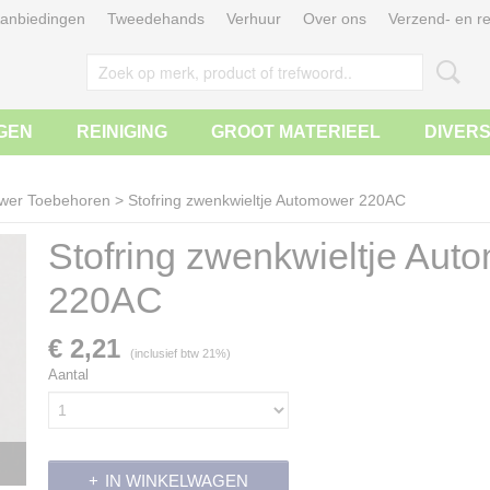
anbiedingen
Tweedehands
Verhuur
Over ons
Verzend- en re
GEN
REINIGING
GROOT MATERIEEL
DIVER
wer Toebehoren
>
Stofring zwenkwieltje Automower 220AC
Stofring zwenkwieltje Aut
220AC
€ 2,21
(inclusief btw 21%)
Aantal
IN WINKELWAGEN