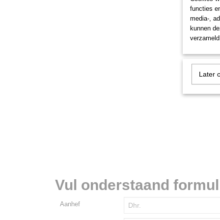
functies e
media-, ad
kunnen dez
verzameld 
Later 
Vul onderstaand formulie
Aanhef