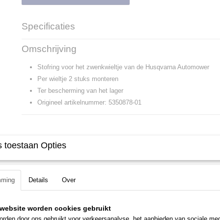
Specificaties
Productcode
29015
Omschrijving
Productcode leverancier
5350878-01
Stofring voor het zwenkwieltje van de Husqvarna Automower
Per wieltje 2 stuks monteren
Ter bescherming van het lager
Origineel artikelnummer: 5350878-01
 toestaan Opties
mming
Details
Over
website worden cookies gebruikt
rden door ons gebruikt voor verkeersanalyse, het aanbieden van sociale med