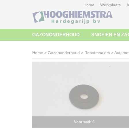
Home
Werkplaats
A
GAZONONDERHOUD
SNOEIEN EN ZA
Home
>
Gazononderhoud
>
Robotmaaiers
>
Automo
Voorraad: 6