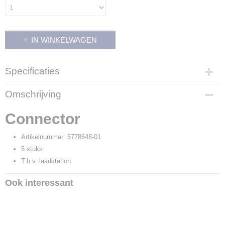
IN WINKELWAGEN
Specificaties
Productcode
Omschrijving
6995
Productcode leverancier
Connector
5778648-01
Artikelnummer: 5778648-01
5 stuks
T.b.v. laadstation
Ook interessant