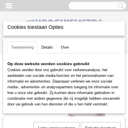
Cookies toestaan Opties
Inloggen
Registreren
UW WINKELWAGEN
Toestemming
Details
Over
Geen producten
(0)
Op deze website worden cookies gebruikt
Home
>
Gazononderhoud
>
Robotmaaiers
>
Automower
Cookies worden door ons gebruikt voor verkeersanalyse, het
Toebehoren
>
Connector 5 stuks
aanbieden van sociale media-functies en het personaliseren van
informatie en advertenties. Daarnaast verlenen we onze sociale
media-, advertentie- en analysepartners toegang tot informatie over
hoe u onze site gebruikt. Zij kunnen deze informatie gebruiken in
combinatie met andere gegevens die zij mogelijk hebben verzameld
door uw gebruik van hun diensten of die u hen hebt verstrekt.