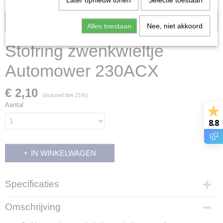
Later opnieuw tonen
Selectie toestaan
Voorraad: 4
Alles toestaan
Nee, niet akkoord
Stofring zwenkwieltje
Automower 230ACX
€ 2,10
(inclusief btw 21%)
Aantal
8.8
IN WINKELWAGEN
Specificaties
Productcode
Omschrijving
2035