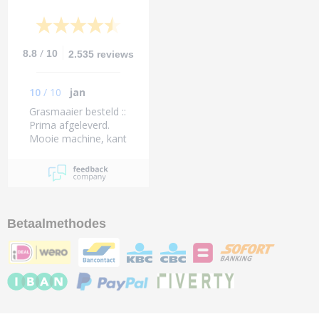
/
8.8
10
2.535 reviews
10
/
10
jan
Grasmaaier besteld ::
Prima afgeleverd.
Mooie machine, kant
en klaar kon zo
beginnen Zelfs de
tank zat vol benzine
Complimenten !!
Dikke tien
Betaalmethodes