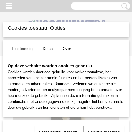
Cookies toestaan Opties
Inloggen
Registreren
UW WINKELWAGEN
Toestemming
Details
Over
Geen producten
(0)
Op deze website worden cookies gebruikt
Home
>
Gazononderhoud
>
Robotmaaiers
>
Automower
Cookies worden door ons gebruikt voor verkeersanalyse, het
Toebehoren
>
Stofring zwenkwieltje Automower 230ACX
aanbieden van sociale media-functies en het personaliseren van
informatie en advertenties. Daarnaast verlenen we onze sociale
media-, advertentie- en analysepartners toegang tot informatie over
hoe u onze site gebruikt. Zij kunnen deze informatie gebruiken in
combinatie met andere gegevens die zij mogelijk hebben verzameld
door uw gebruik van hun diensten of die u hen hebt verstrekt.