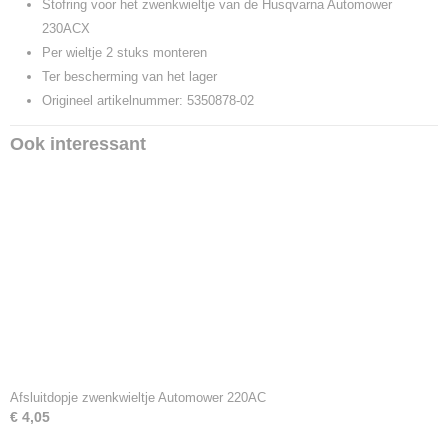
Productcode leverancier
Stofring voor het zwenkwieltje van de Husqvarna Automower
5350878-02
230ACX
Per wieltje 2 stuks monteren
Ter bescherming van het lager
Origineel artikelnummer: 5350878-02
Ook interessant
Afsluitdopje zwenkwieltje Automower 220AC
€ 4,05