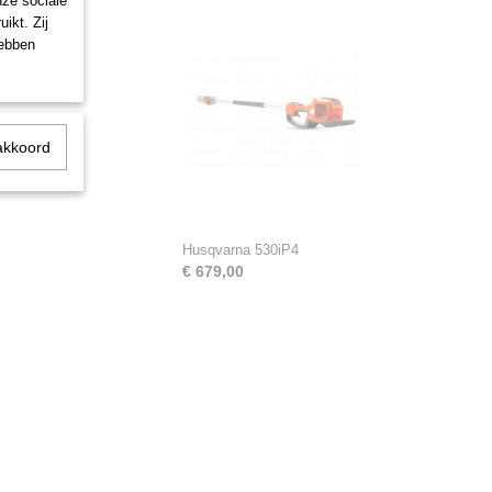
nze sociale
ikt. Zij
hebben
akkoord
Husqvarna 530iP4
€ 679,00