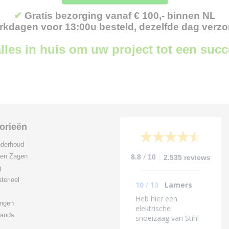
✔
Gratis bezorging vanaf € 100,- binnen NL
kdagen voor 13:00u besteld, dezelfde dag verz
lles in huis om uw project tot een suc
orieën
derhoud
/
 en Zagen
8.8
10
2.535 reviews
g
terieel
10
/
10
Lamers
Heb hier een
ingen
elektrische
ands
snoeizaag van Stihl
gekocht, en dat voor