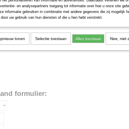
n het personaliseren van informatie en advertenties. Daarnaast verlenen we o
vertentie- en analysepartners toegang tot informatie over hoe u onze site gebru
e informatie gebruiken in combinatie met andere gegevens die zij mogelijk 
door uw gebruik van hun diensten of die u hen hebt verstrekt.
opnieuw tonen
Selectie toestaan
Alles toestaan
Nee, niet 
aand formulier: