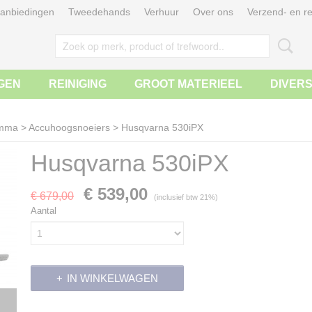
anbiedingen
Tweedehands
Verhuur
Over ons
Verzend- en re
GEN
REINIGING
GROOT MATERIEEL
DIVER
amma
>
Accuhoogsnoeiers
>
Husqvarna 530iPX
Husqvarna 530iPX
€ 539,00
€ 679,00
(inclusief btw 21%)
Aantal
IN WINKELWAGEN