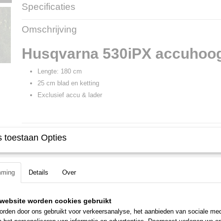
Specificaties
Productcode
700816
Omschrijving
Productcode leverancier
9678851-11
Husqvarna 530iPX accuhoo
Lengte: 180 cm
25 cm blad en ketting
Exclusief accu & lader
 toestaan Opties
mming
Details
Over
website worden cookies gebruikt
rden door ons gebruikt voor verkeersanalyse, het aanbieden van sociale med