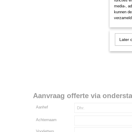
functies e
media-, ad
kunnen dez
verzameld 
Later 
Aanvraag offerte via onderst
Aanhef
Achternaam
Voorletters