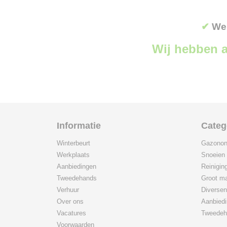
✔
Wer
Wij hebben a
Informatie
Categ
Winterbeurt
Gazonon
Werkplaats
Snoeien
Aanbiedingen
Reinigin
Tweedehands
Groot ma
Verhuur
Diversen
Over ons
Aanbied
Vacatures
Tweedeh
Voorwaarden