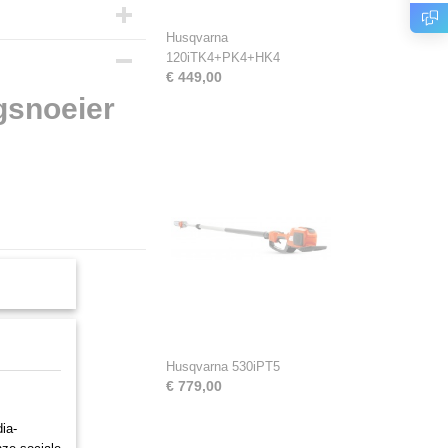
Husqvarna
120iTK4+PK4+HK4
€ 449,00
gsnoeier
Husqvarna 530iPT5
€ 779,00
ia-