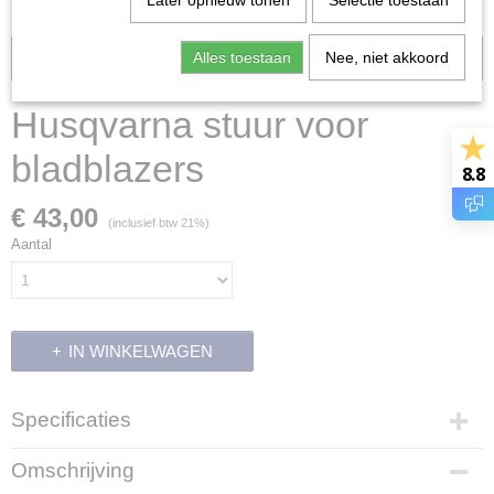
Later opnieuw tonen
Selectie toestaan
Alles toestaan
Nee, niet akkoord
Voorraad: 0
Husqvarna stuur voor
bladblazers
8.8
€ 43,00
(inclusief btw 21%)
Aantal
IN WINKELWAGEN
Specificaties
Productcode
Omschrijving
5017151-01