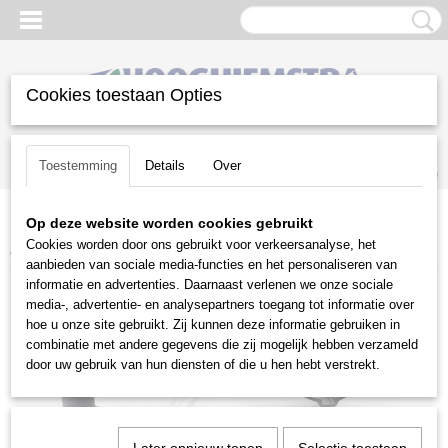
Cookies toestaan Opties
Inloggen
Registreren
UW WINKELWAGEN
Toestemming
Details
Over
Geen producten
(0)
Op deze website worden cookies gebruikt
Home
>
Gazononderhoud
>
Husqvarna accu programma
>
Cookies worden door ons gebruikt voor verkeersanalyse, het
Accessoires
>
Husqvarna stuur voor bladblazers
aanbieden van sociale media-functies en het personaliseren van
informatie en advertenties. Daarnaast verlenen we onze sociale
media-, advertentie- en analysepartners toegang tot informatie over
hoe u onze site gebruikt. Zij kunnen deze informatie gebruiken in
combinatie met andere gegevens die zij mogelijk hebben verzameld
door uw gebruik van hun diensten of die u hen hebt verstrekt.