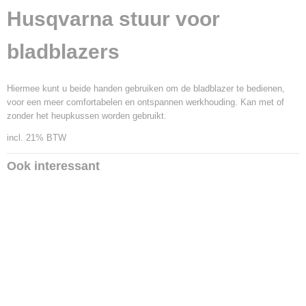
EAN code
Husqvarna stuur voor
7391736161503
Productcode leverancier
bladblazers
5017151-01
Hiermee kunt u beide handen gebruiken om de bladblazer te bedienen,
voor een meer comfortabelen en ontspannen werkhouding. Kan met of
zonder het heupkussen worden gebruikt.
incl. 21% BTW
Ook interessant