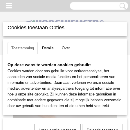
Cookies toestaan Opties
Inloggen
Registreren
UW WINKELWAGEN
Toestemming
Details
Over
Geen producten
(0)
Op deze website worden cookies gebruikt
Home
>
Gazononderhoud
>
Handgereedschap
>
De Wit Cape cod
Cookies worden door ons gebruikt voor verkeersanalyse, het
wieder rechts
aanbieden van sociale media-functies en het personaliseren van
informatie en advertenties. Daarnaast verlenen we onze sociale
media-, advertentie- en analysepartners toegang tot informatie over
hoe u onze site gebruikt. Zij kunnen deze informatie gebruiken in
combinatie met andere gegevens die zij mogelijk hebben verzameld
door uw gebruik van hun diensten of die u hen hebt verstrekt.