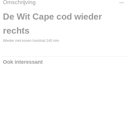
Omschrijving
2514
Productcode leverancier
De Wit Cape cod wieder
3097
rechts
Wieder met essen handvat 140 mm
Ook interessant