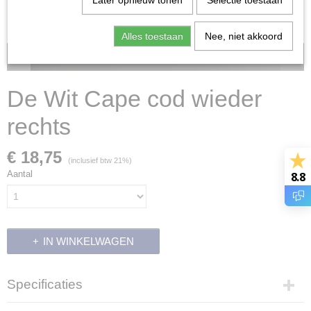
Later opnieuw tonen
Selectie toestaan
Alles toestaan
Nee, niet akkoord
Voorraad: 0
De Wit Cape cod wieder
rechts
€ 18,75
(inclusief btw 21%)
Aantal
8.8
IN WINKELWAGEN
Specificaties
Productcode