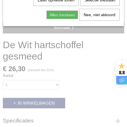
Later opnieuw tonen
Selectie toestaan
Alles toestaan
Nee, niet akkoord
Voorraad: 1
De Wit hartschoffel
gesmeed
€ 26,30
(inclusief btw 21%)
8.8
Aantal
IN WINKELWAGEN
Specificaties