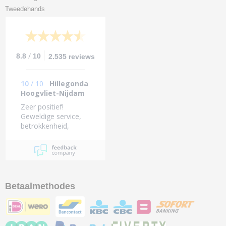
Tweedehands
/
8.8
10
2.535 reviews
10
/
10
Hillegonda
Hoogvliet-Nijdam
Zeer positief!
Geweldige service,
betrokkenheid,
bijzonder vriendelijke
medewerkers met
grote kennis van
zake
Betaalmethodes