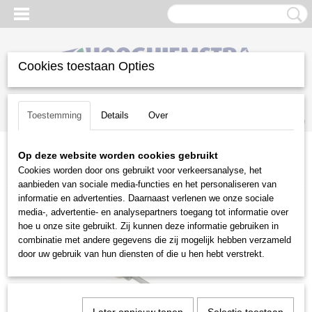
Cookies toestaan Opties
Inloggen
Registreren
UW WINKELWAGEN
Toestemming
Details
Over
Geen producten
(0)
Op deze website worden cookies gebruikt
Home
>
Gazononderhoud
>
Handgereedschap
>
De Wit
Cookies worden door ons gebruikt voor verkeersanalyse, het
hartschoffel gesmeed
aanbieden van sociale media-functies en het personaliseren van
informatie en advertenties. Daarnaast verlenen we onze sociale
media-, advertentie- en analysepartners toegang tot informatie over
hoe u onze site gebruikt. Zij kunnen deze informatie gebruiken in
combinatie met andere gegevens die zij mogelijk hebben verzameld
door uw gebruik van hun diensten of die u hen hebt verstrekt.