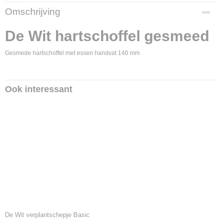
Productcode
Omschrijving
2513
Productcode leverancier
De Wit hartschoffel gesmeed
3444
Gesmede hartschoffel met essen handvat 140 mm
Ook interessant
De Wit verplantschepje Basic