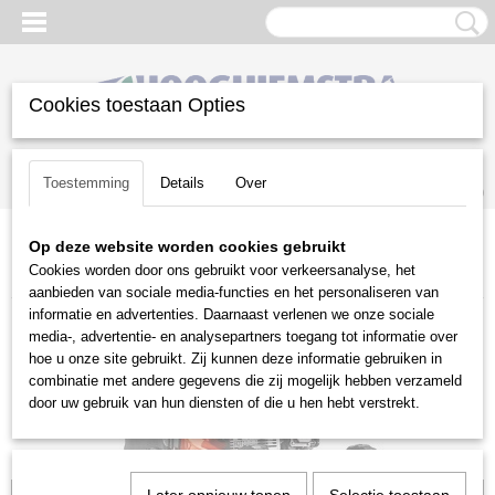
Cookies toestaan Opties
Inloggen
Registreren
UW WINKELWAGEN
Toestemming
Details
Over
Geen producten
(0)
Op deze website worden cookies gebruikt
Home
>
Gazononderhoud
>
Grasmaaiers
>
Benzine grasmaaiers
>
Cookies worden door ons gebruikt voor verkeersanalyse, het
Husqvarna grasmaaiers
>
Husqvarna LC 551 VQ
aanbieden van sociale media-functies en het personaliseren van
informatie en advertenties. Daarnaast verlenen we onze sociale
media-, advertentie- en analysepartners toegang tot informatie over
hoe u onze site gebruikt. Zij kunnen deze informatie gebruiken in
combinatie met andere gegevens die zij mogelijk hebben verzameld
door uw gebruik van hun diensten of die u hen hebt verstrekt.