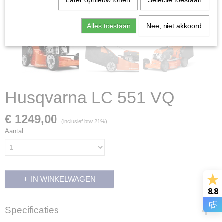
Later opnieuw tonen
Selectie toestaan
Voorraad: 0
Alles toestaan
Nee, niet akkoord
Husqvarna LC 551 VQ
€ 1249,00
(inclusief btw 21%)
Aantal
IN WINKELWAGEN
8.8
Specificaties