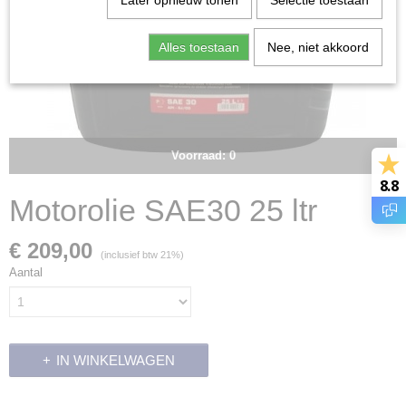
Later opnieuw tonen
Selectie toestaan
Alles toestaan
Nee, niet akkoord
Voorraad: 0
8.8
Motorolie SAE30 25 ltr
€ 209,00
(inclusief btw 21%)
Aantal
IN WINKELWAGEN