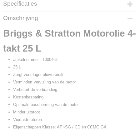
Specificaties
Productcode
Omschrijving
18259
Productcode leverancier
Briggs & Stratton Motorolie 4-
100046E
takt 25 L
artikelnummer : 100046E
25 L
Zorgt voor lager olieverbruik
Vermindert vervuiling van de motor
Verbetert de verbranding
Kostenbesparing
Optimale bescherming van de motor
Minder uitstoot
Viertaktmotoren
Eigenschappen Klasse: API-SG / CD en CCMG G4