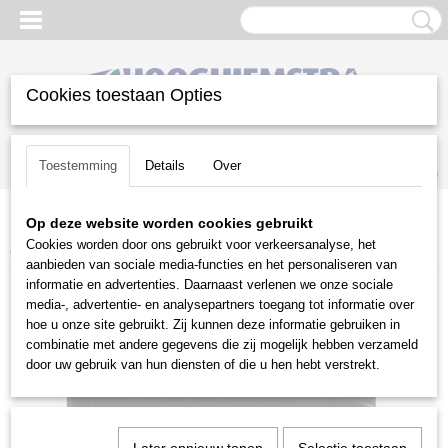
Cookies toestaan Opties
Inloggen
Registreren
UW WINKELWAGEN
Toestemming
Details
Over
Geen producten
(0)
Op deze website worden cookies gebruikt
Home
>
Gazononderhoud
>
Grasmaaiers | toebehoren
>
Briggs
Cookies worden door ons gebruikt voor verkeersanalyse, het
and Stratton
>
Motorolie SAE30 25 ltr
aanbieden van sociale media-functies en het personaliseren van
informatie en advertenties. Daarnaast verlenen we onze sociale
media-, advertentie- en analysepartners toegang tot informatie over
hoe u onze site gebruikt. Zij kunnen deze informatie gebruiken in
combinatie met andere gegevens die zij mogelijk hebben verzameld
door uw gebruik van hun diensten of die u hen hebt verstrekt.