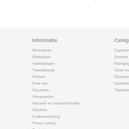
Informatie
Categ
Winterbeurt
Gazonon
Werkplaats
Snoeien
Aanbiedingen
Reinigin
Tweedehands
Groot ma
Verhuur
Diversen
Over ons
Aanbied
Vacatures
Tweedeh
Voorwaarden
Verzend- en retourinformatie
Klachten
Cookieverklaring
Privacy policy