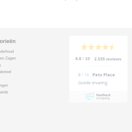
orieën
derhoud
/
 en Zagen
8.8
10
2.535 reviews
g
terieel
8
/
10
Pets Place
Goede ervaring
ingen
ands