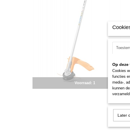
Cookies
Toeste
Op deze 
Cookies wo
functies e
media-, ad
Voorraad: 1
kunnen dez
verzameld 
Later 