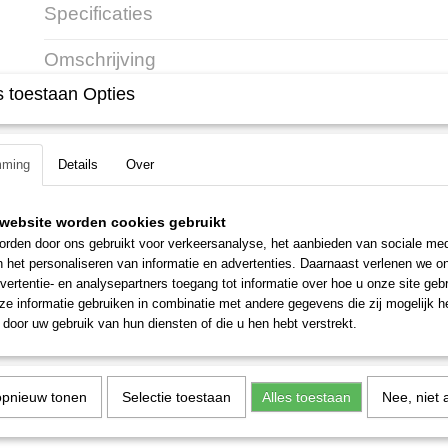
Specificaties
Productcode
4147 200 0010
Omschrijving
Productcode leverancier
4147 200 0414
 toestaan Opties
Stihl FS 461 C-EM L
45.6 CC sterke 2 takt motor
mming
Details
Over
Vermogen: 2.2 kW/3 pk
Draagharnas inclusief
Starre aandrijfas
website worden cookies gebruikt
Trillingsdemping
rden door ons gebruikt voor verkeersanalyse, het aanbieden van sociale med
n het personaliseren van informatie en advertenties. Daarnaast verlenen we o
ErgoStart
vertentie- en analysepartners toegang tot informatie over hoe u onze site gebru
M-Tronic
e informatie gebruiken in combinatie met andere gegevens die zij mogelijk 
Gewicht: 8.5 kg
door uw gebruik van hun diensten of die u hen hebt verstrekt.
opnieuw tonen
Selectie toestaan
Alles toestaan
Nee, niet 