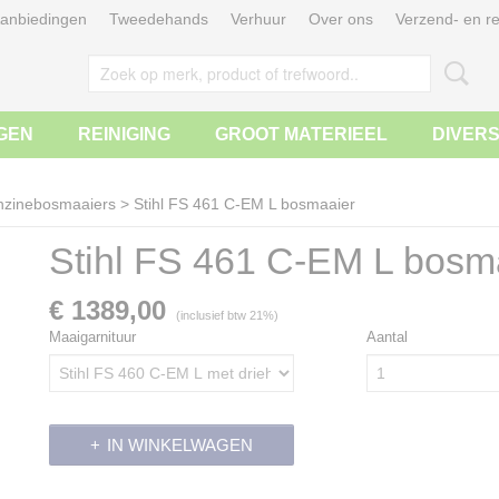
anbiedingen
Tweedehands
Verhuur
Over ons
Verzend- en re
GEN
REINIGING
GROOT MATERIEEL
DIVER
nzinebosmaaiers
>
Stihl FS 461 C-EM L bosmaaier
Stihl FS 461 C-EM L bosm
€ 1389,00
(inclusief btw 21%)
Maaigarnituur
Aantal
IN WINKELWAGEN