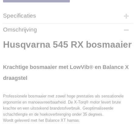
Specificaties
Productcode
Omschrijving
700252
EAN code
Husqvarna 545 RX bosmaaier
7391883534236
Productcode leverancier
9660159-02
Krachtige bosmaaier met LowVib® en Balance X
draagstel
Professionele bosmaaier met zowel hoge prestaties als sensationele
ergonomie en manoeuvreerbaarheid. De X-Torq® motor levert brute
krachte en een uitstekend brandstofverbruik. Geoptimaliseerde
schachtlengte en de hoekoverbrenging onder 35 degrees.
Wordt geleverd met het Balance XT harnas.