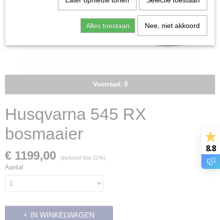
Later opnieuw tonen
Selectie toestaan
Alles toestaan
Nee, niet akkoord
Voorraad: 0
Husqvarna 545 RX
bosmaaier
8.8
€ 1199,00
(inclusief btw 21%)
Aantal
IN WINKELWAGEN