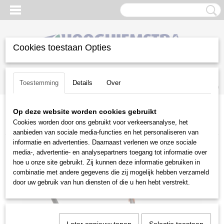
Cookies toestaan Opties
Inloggen
Registreren
UW WINKELWAGEN
Toestemming
Details
Over
Geen producten
(0)
Op deze website worden cookies gebruikt
Home
>
Gazononderhoud
>
Bosmaaiers
>
Husqvarna
>
Cookies worden door ons gebruikt voor verkeersanalyse, het
Benzinebosmaaiers
>
Husqvarna 545 RX bosmaaier
aanbieden van sociale media-functies en het personaliseren van
informatie en advertenties. Daarnaast verlenen we onze sociale
media-, advertentie- en analysepartners toegang tot informatie over
hoe u onze site gebruikt. Zij kunnen deze informatie gebruiken in
combinatie met andere gegevens die zij mogelijk hebben verzameld
door uw gebruik van hun diensten of die u hen hebt verstrekt.