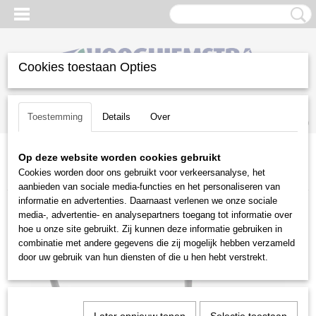
Cookies toestaan Opties
Inloggen
Registreren
UW WINKELWAGEN
Toestemming
Details
Over
Geen producten
(0)
Op deze website worden cookies gebruikt
Home
>
Gazononderhoud
>
Bosmaaiers
>
Husqvarna
>
Cookies worden door ons gebruikt voor verkeersanalyse, het
Benzinebosmaaiers
>
Husqvarna 535 RX bosmaaier
aanbieden van sociale media-functies en het personaliseren van
informatie en advertenties. Daarnaast verlenen we onze sociale
media-, advertentie- en analysepartners toegang tot informatie over
hoe u onze site gebruikt. Zij kunnen deze informatie gebruiken in
combinatie met andere gegevens die zij mogelijk hebben verzameld
door uw gebruik van hun diensten of die u hen hebt verstrekt.