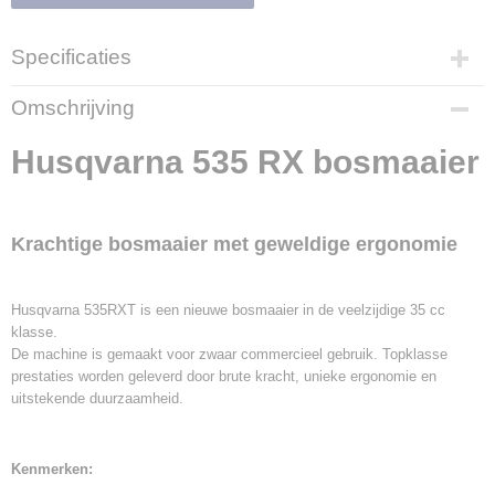
Specificaties
Productcode
Omschrijving
700308
EAN code
Husqvarna 535 RX bosmaaier
7391883594803
Productcode leverancier
9666288-02
Krachtige bosmaaier met geweldige ergonomie
Husqvarna 535RXT is een nieuwe bosmaaier in de veelzijdige 35 cc
klasse.
De machine is gemaakt voor zwaar commercieel gebruik. Topklasse
prestaties worden geleverd door brute kracht, unieke ergonomie en
uitstekende duurzaamheid.
Kenmerken: