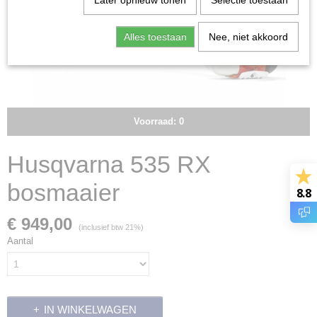
Later opnieuw tonen
Selectie toestaan
Alles toestaan
Nee, niet akkoord
Voorraad: 0
Husqvarna 535 RX
bosmaaier
8.8
€ 949,00
(inclusief btw 21%)
Aantal
IN WINKELWAGEN