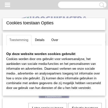
Cookies toestaan Opties
Inloggen
Registreren
UW WINKELWAGEN
Toestemming
Details
Over
Geen producten
(0)
Op deze website worden cookies gebruikt
Home
>
Gazononderhoud
>
Bosmaaiers | toebehoren
>
Cookies worden door ons gebruikt voor verkeersanalyse, het
Smeermiddelen
>
Tandwielvet 100 gram
aanbieden van sociale media-functies en het personaliseren van
informatie en advertenties. Daarnaast verlenen we onze sociale
media-, advertentie- en analysepartners toegang tot informatie over
hoe u onze site gebruikt. Zij kunnen deze informatie gebruiken in
combinatie met andere gegevens die zij mogelijk hebben verzameld
door uw gebruik van hun diensten of die u hen hebt verstrekt.