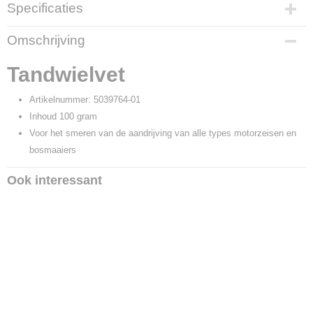
Specificaties
Productcode
Omschrijving
3370
EAN code
Tandwielvet
7391883038215
Productcode leverancier
Artikelnummer: 5039764-01
5039764-01
Inhoud 100 gram
Voor het smeren van de aandrijving van alle types motorzeisen en
bosmaaiers
Ook interessant