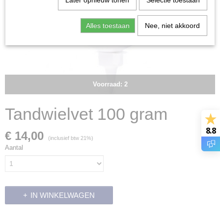
Later opnieuw tonen
Selectie toestaan
Alles toestaan
Nee, niet akkoord
Voorraad: 2
Tandwielvet 100 gram
8.8
€ 14,00
(inclusief btw 21%)
Aantal
IN WINKELWAGEN