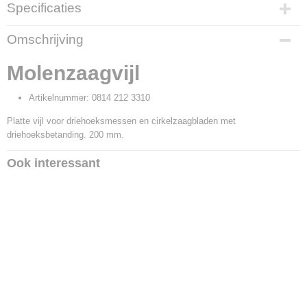
Specificaties
Productcode
Omschrijving
7066
Productcode leverancier
Molenzaagvijl
0814 212 3310
Artikelnummer: 0814 212 3310
Platte vijl voor driehoeksmessen en cirkelzaagbladen met
driehoeksbetanding. 200 mm.
Ook interessant