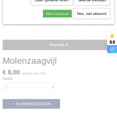
Later opnieuw tonen
Selectie toestaan
Alles toestaan
Nee, niet akkoord
8.8
Voorraad: 0
Molenzaagvijl
€ 8,00
(inclusief btw 21%)
Aantal
IN WINKELWAGEN