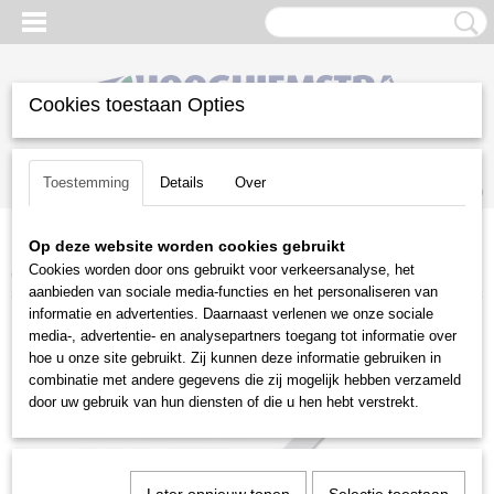
Cookies toestaan Opties
Inloggen
Registreren
UW WINKELWAGEN
Toestemming
Details
Over
Geen producten
(0)
Op deze website worden cookies gebruikt
Home
>
Gazononderhoud
>
Bosmaaiers | toebehoren
>
Cookies worden door ons gebruikt voor verkeersanalyse, het
Grassnijbladen
>
Stihl
>
Molenzaagvijl
aanbieden van sociale media-functies en het personaliseren van
informatie en advertenties. Daarnaast verlenen we onze sociale
media-, advertentie- en analysepartners toegang tot informatie over
hoe u onze site gebruikt. Zij kunnen deze informatie gebruiken in
combinatie met andere gegevens die zij mogelijk hebben verzameld
door uw gebruik van hun diensten of die u hen hebt verstrekt.