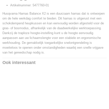
Productcode leverancier
Artikelnummer: 5477760-01
5477760-01
Husqvarna Harnas Balance X2 is een duurzaam harnas dat is ontworpen
om de hele werkdag comfort te bieden. Dit harnas is uitgerust met een
schokdempend heupkussen en kan eenvoudig worden afgesteld voor de
gras- of bosmodus, afhankelijk van de daadwerkelijke werktoepassing.
Dankzij de traploze hoogte-instelling kunt u de hoogte eenvoudig
aanpassen aan uw lichaamslengte voor een stabiele en ergonomische
werkhouding. De gemakkelijk toegankelijke snelontgrendeling is
moeiteloos te openen onder omstandigheden waarbij een snelle vrijgave
van het gereedschap nodig is.
Ook interessant