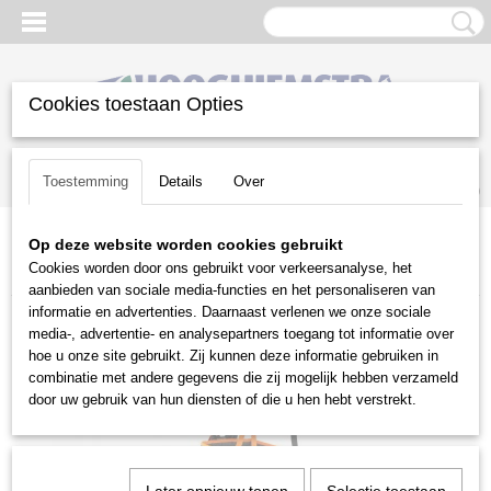
Cookies toestaan Opties
Inloggen
Registreren
UW WINKELWAGEN
Toestemming
Details
Over
Geen producten
(0)
Op deze website worden cookies gebruikt
Home
>
Gazononderhoud
>
Bosmaaiers | toebehoren
>
Cookies worden door ons gebruikt voor verkeersanalyse, het
Draaggordels
>
Husqvarna Balance X2
aanbieden van sociale media-functies en het personaliseren van
informatie en advertenties. Daarnaast verlenen we onze sociale
media-, advertentie- en analysepartners toegang tot informatie over
hoe u onze site gebruikt. Zij kunnen deze informatie gebruiken in
combinatie met andere gegevens die zij mogelijk hebben verzameld
door uw gebruik van hun diensten of die u hen hebt verstrekt.