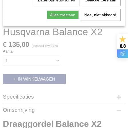
Later opnieuw tonen
Selectie toestaan
Voorraad: 0
Alles toestaan
Nee, niet akkoord
Husqvarna Balance X2
€ 135,00
8.8
(inclusief btw 21%)
Aantal
IN WINKELWAGEN
Specificaties
Productcode
Omschrijving
8941
EAN code
Draaggordel Balance X2
5784497-01