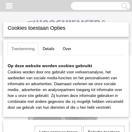
Cookies toestaan Opties
Inloggen
Registreren
UW WINKELWAGEN
Toestemming
Details
Over
Geen producten
(0)
Op deze website worden cookies gebruikt
Home
>
Gazononderhoud
>
Beregeningstechniek
>
Tuinslangen
>
Cookies worden door ons gebruikt voor verkeersanalyse, het
Gardena wandslangenbox 15
aanbieden van sociale media-functies en het personaliseren van
informatie en advertenties. Daarnaast verlenen we onze sociale
media-, advertentie- en analysepartners toegang tot informatie over
hoe u onze site gebruikt. Zij kunnen deze informatie gebruiken in
combinatie met andere gegevens die zij mogelijk hebben verzameld
door uw gebruik van hun diensten of die u hen hebt verstrekt.