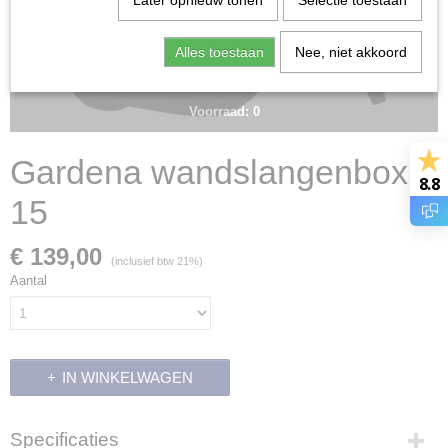
Later opnieuw tonen
Selectie toestaan
Alles toestaan
Nee, niet akkoord
Voorraad: 0
Gardena wandslangenbox
8.8
15
€ 139,00
(inclusief btw 21%)
Aantal
IN WINKELWAGEN
Specificaties