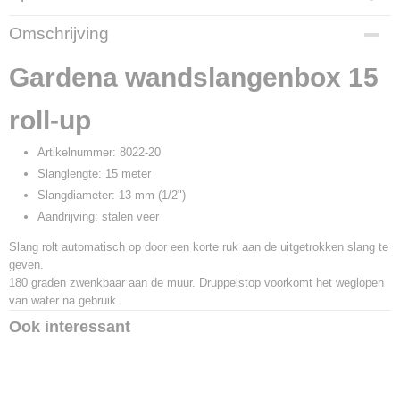
Productcode
Omschrijving
28141
Productcode leverancier
Gardena wandslangenbox 15
8022-20
roll-up
Artikelnummer: 8022-20
Slanglengte: 15 meter
Slangdiameter: 13 mm (1/2")
Aandrijving: stalen veer
Slang rolt automatisch op door een korte ruk aan de uitgetrokken slang te
geven.
180 graden zwenkbaar aan de muur. Druppelstop voorkomt het weglopen
van water na gebruik.
Ook interessant